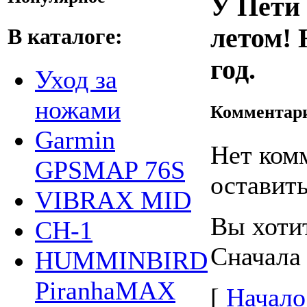
У Пети
летом! 
В каталоге:
год.
Уход за
ножами
Комментар
Garmin
Нет ком
GPSMAP 76S
оставить
VIBRAX MID
Вы хоти
СН-1
Сначала
HUMMINBIRD
PiranhaMAX
[
Начало