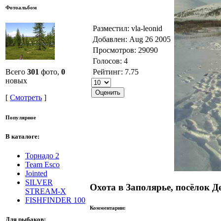
Фотоальбом
Разместил: vla-leonid
Добавлен: Aug 26 2005
Просмотров: 29090
Голосов: 4
Рейтинг: 7.75
Всего
301
фото,
0
новых
[
Смотреть
]
Популярное
В каталоге:
Торнадо 2
Team Esco
Jointed
SILVER
Охота в Заполярье, посёлок Д
STREAM-X
FISHFINDER 100
Комментарии:
Для рыбаков: