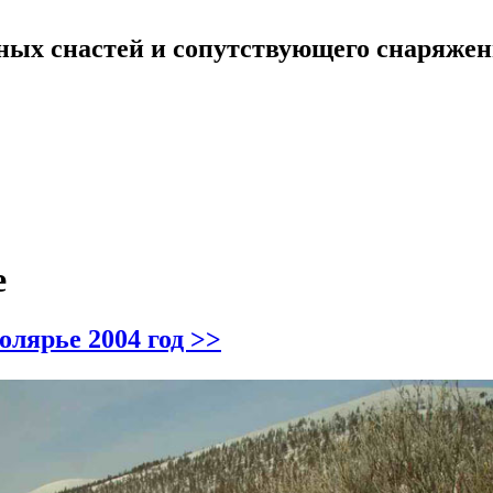
ных снастей и сопутствующего снаряже
е
олярье 2004 год >>