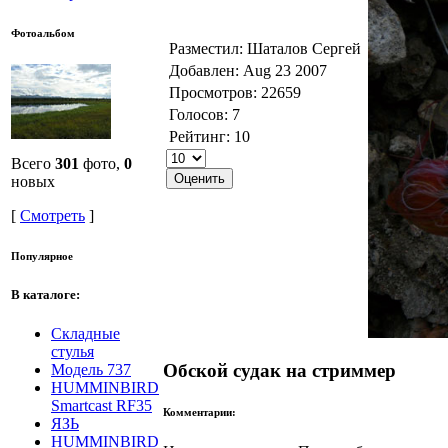
Фотоальбом
Разместил: Шаталов Сергей
Добавлен: Aug 23 2007
Просмотров: 22659
Голосов: 7
Рейтинг: 10
Всего
301
фото,
0
новых
[
Смотреть
]
Популярное
В каталоге:
Складные
стулья
Обской судак на стриммер
Модель 737
HUMMINBIRD
Smartcast RF35
Комментарии:
ЯЗЬ
HUMMINBIRD