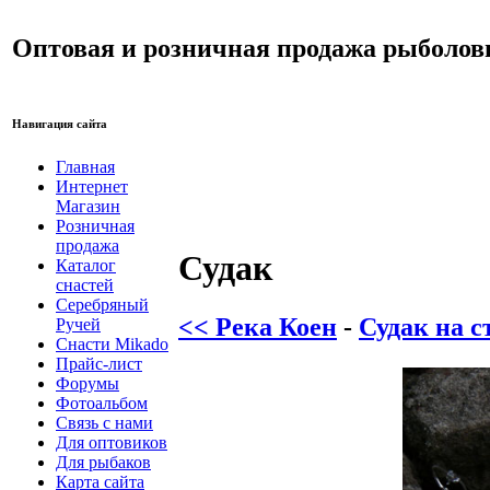
Оптовая и розничная продажа рыболов
Навигация сайта
Главная
Интернет
Магазин
Розничная
продажа
Судак
Каталог
снастей
Серебряный
<< Река Коен
-
Судак на 
Ручей
Снасти Mikado
Прайс-лист
Форумы
Фотоальбом
Связь с нами
Для оптовиков
Для рыбаков
Карта сайта