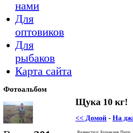
нами
Для
оптовиков
Для
рыбаков
Карта сайта
Фотоальбом
Щука 10 кг!
<< Домой
-
На дж
Разместил: Буравлев Петр