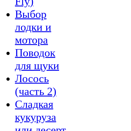
Fly)
Выбор
лодки и
мотора
Поводок
для щуки
Лосось
(часть 2)
Сладкая
кукуруза
или десерт