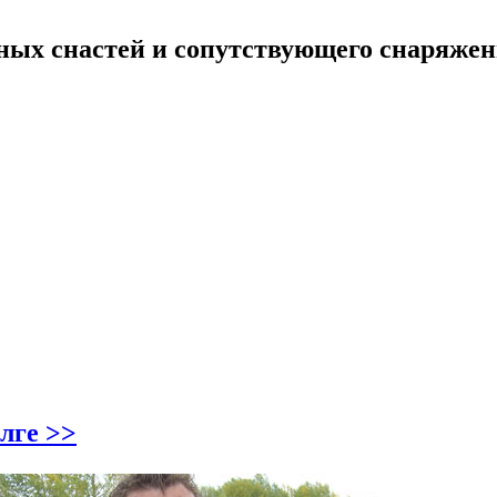
ных снастей и сопутствующего снаряже
лге >>