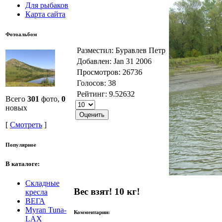
Для рыбаков
Карта сайта
Фотоальбом
Разместил: Буравлев Петр
Добавлен: Jan 31 2006
Просмотров: 26736
Голосов: 38
Рейтинг: 9.52632
Всего
301
фото,
0
новых
[
Смотреть
]
Популярное
В каталоге:
Складные
Вес взят! 10 кг!
кресла
ВЕГА
Myran Tuna-
Комментарии:
LAX