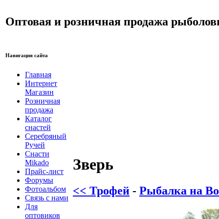
Оптовая и розничная продажа рыболов
Навигация сайта
Главная
Интернет
Магазин
Розничная
продажа
Каталог
снастей
Серебряный
Ручей
Снасти
Зверь
Mikado
Прайс-лист
Форумы
<< Трофей
-
Рыбалка на Во
Фотоальбом
Связь с нами
Для
оптовиков