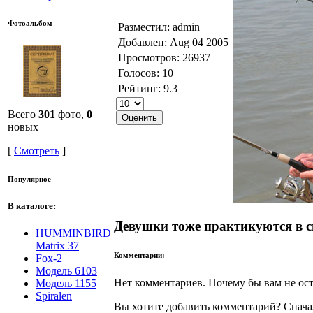
Фотоальбом
Разместил: admin
Добавлен: Aug 04 2005
Просмотров: 26937
Голосов: 10
Рейтинг: 9.3
Всего
301
фото,
0
новых
[
Смотреть
]
Популярное
В каталоге:
Девушки тоже практикуются в с
HUMMINBIRD
Matrix 37
Комментарии:
Fox-2
Модель 6103
Нет комментариев. Почему бы вам не ост
Модель 1155
Spiralen
Вы хотите добавить комментарий? Снач