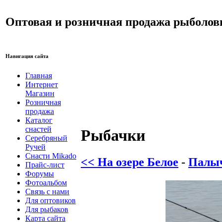
Оптовая и розничная продажа рыболов
Навигация сайта
Главная
Интернет
Магазин
Розничная
продажа
Каталог
снастей
Рыбачки
Серебряный
Ручей
Снасти Mikado
<< На озере Белое
-
Палыч 
Прайс-лист
Форумы
Фотоальбом
Связь с нами
Для оптовиков
Для рыбаков
Карта сайта