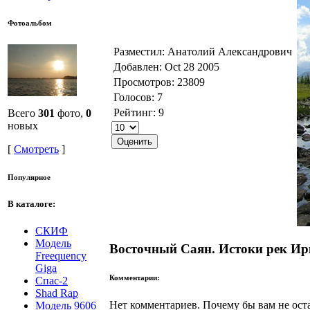
Фотоальбом
Разместил: Анатолий Александрович
Добавлен: Oct 28 2005
Просмотров: 23809
Голосов: 7
Рейтинг: 9
Всего
301
фото,
0
новых
[
Смотреть
]
Популярное
В каталоге:
СКИФ
Модель
Восточный Саян. Истоки рек Ирк
Freequency
Giga
Комментарии:
Спас-2
Shad Rap
Нет комментариев. Почему бы вам не ост
Модель 9606