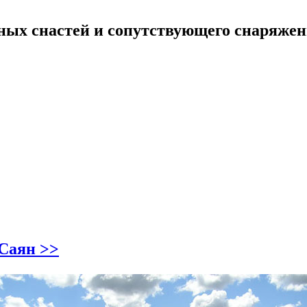
ных снастей и сопутствующего снаряже
Саян >>