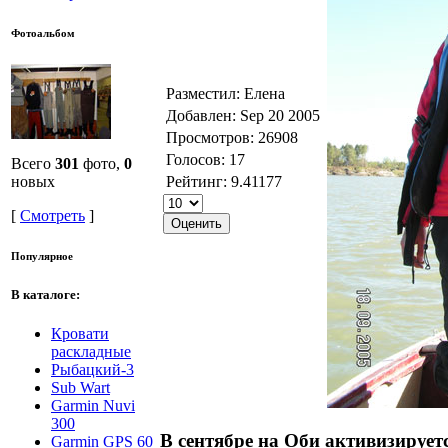
Фотоальбом
Разместил: Елена
Добавлен: Sep 20 2005
Просмотров: 26908
Голосов: 17
Всего
301
фото,
0
Рейтинг: 9.41177
новых
[
Смотреть
]
Популярное
В каталоге:
Кровати
раскладные
Рыбацкий-3
Sub Wart
Garmin Nuvi
300
В сентябре на Оби активизируетс
Garmin GPS 60