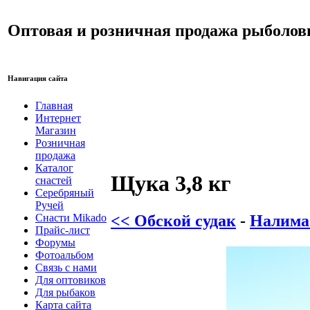
Оптовая и розничная продажа рыболов
Навигация сайта
Главная
Интернет
Магазин
Розничная
продажа
Каталог
Щука 3,8 кг
снастей
Серебряный
Ручей
<< Обской судак
-
Налима 
Снасти Mikado
Прайс-лист
Форумы
Фотоальбом
Связь с нами
Для оптовиков
Для рыбаков
Карта сайта