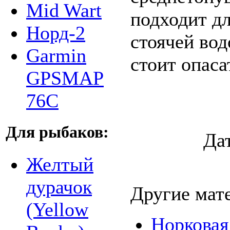
Mid Wart
подходит д
Норд-2
стоячей вод
Garmin
стоит опаса
GPSMAP
76C
Для рыбаков:
Да
Желтый
дурачок
Другие мат
(Yellow
Норковая