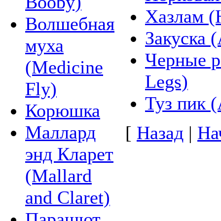
Booby)
Хазлам (
Волшебная
Закуска (
муха
Черные р
(Medicine
Legs)
Fly)
Туз пик (
Корюшка
Маллард
[
Назад
|
На
энд Кларет
(Mallard
and Claret)
Парашют