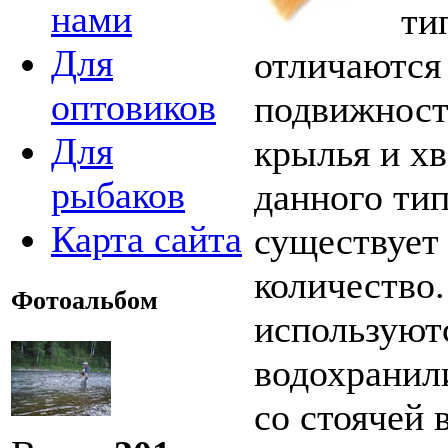
нами
ти
Для
отличаются
оптовиков
подвижност
Для
крылья и х
рыбаков
данного тип
Карта сайта
существует
количество.
Фотоальбом
используют
водохранил
со стоячей 