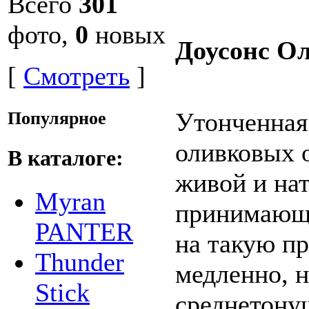
Всего
301
фото,
0
новых
Доусонс О
[
Смотреть
]
Утонченная
Популярное
оливковых о
В каталоге:
живой и нат
Myran
принимающи
PANTER
на такую пр
Thunder
медленно, 
Stick
среднетону