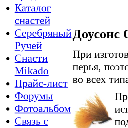
Каталог
снастей
Доусонс 
Серебряный
Ручей
При изгото
Снасти
перья, поэт
Mikado
во всех тип
Прайс-лист
Форумы
Пр
Фотоальбом
ис
Связь с
по