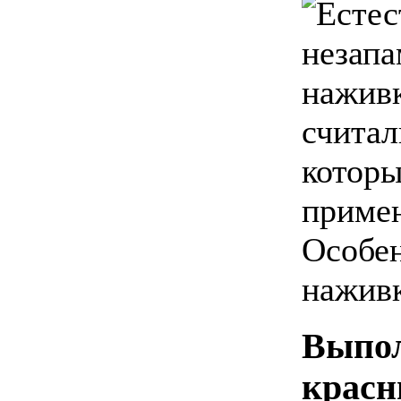
незап
наживк
считал
которы
приме
Особен
наживк
Выпол
красн