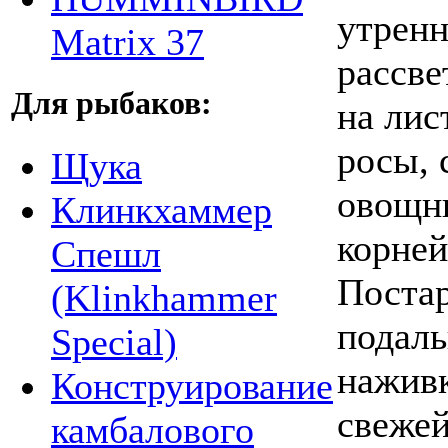
утренн
Matrix 37
рассве
Для рыбаков:
на лис
росы, 
Щука
овощны
Клинкхаммер
корней
Спешл
Постар
(Klinkhammer
подаль
Special)
наживк
Конструирование
свежей
камбалового