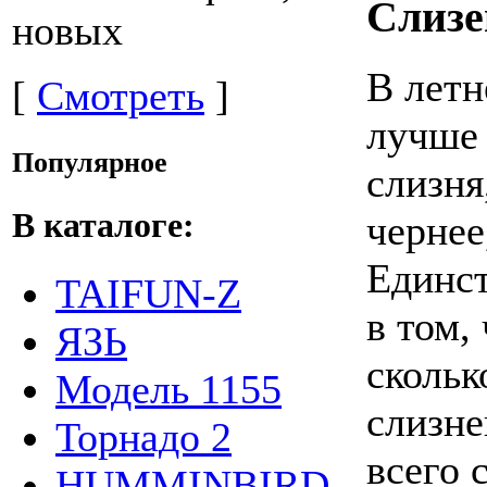
Слизе
новых
В летн
[
Смотреть
]
лучше 
Популярное
слизня
В каталоге:
чернее
Единст
TAIFUN-Z
в том,
ЯЗЬ
скольк
Модель 1155
слизне
Торнадо 2
всего 
HUMMINBIRD