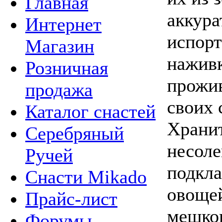
Главная
аккура
Интернет
испор
Магазин
наживк
Розничная
прожив
продажа
своих 
Каталог снастей
Хранит
Серебряный
несоле
Ручей
подкла
Снасти Mikado
овощей
Прайс-лист
мешков
Форумы