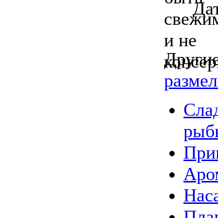
Да
Другие
разме
Слад
рыб
При
Аром
Наса
Пла