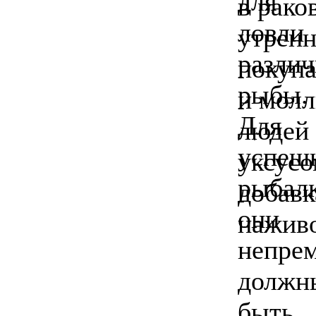
в рако
утренн
покупа
и молл
людей 
уксус
добавк
наживо