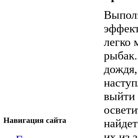
Выполз
эффект
легко 
рыбак.
дождя,
наступ
выйти 
освети
Навигация сайта
найдет
их из 