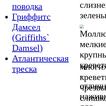
слизн
поводка
зелень
Гриффитс
Дамсел
(Griffiths`
Damsel)
Атлантическая
многих
треска
кревет
чрезвы
слишк