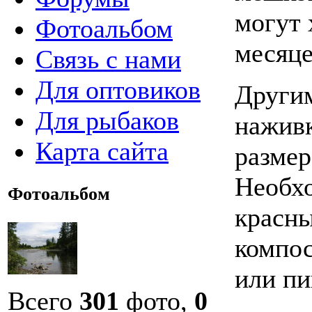
могут 
Фотоальбом
месяце
Связь с нами
Для оптовиков
Другим
Для рыбаков
наживк
Карта сайта
размер
Необхо
Фотоальбом
красны
компос
или пи
Всего
301
фото,
0