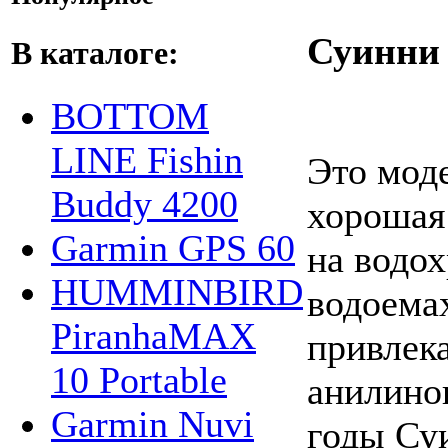
Суинни 
В каталоге:
BOTTOM
LINE Fishin
Это моде
Buddy 4200
хорошая 
Garmin GPS 60
на водо
HUMMINBIRD
водоемах
PiranhaMAX
привлек
10 Portable
анилино
Garmin Nuvi
годы Су