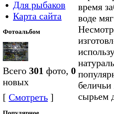
Для рыбаков
время з
Карта сайта
воде мяг
Несмотря
Фотоальбом
изготов
использ
натурал
Всего
301
фото,
0
популяр
новых
беличьи
сырьем 
[
Смотреть
]
Популярное