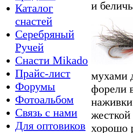
и беличь
Каталог
снастей
Серебряный
Ручей
Снасти Mikado
Прайс-лист
мухами д
Форумы
форели 
Фотоальбом
наживки
Связь с нами
жесткой
Для оптовиков
хорошо р