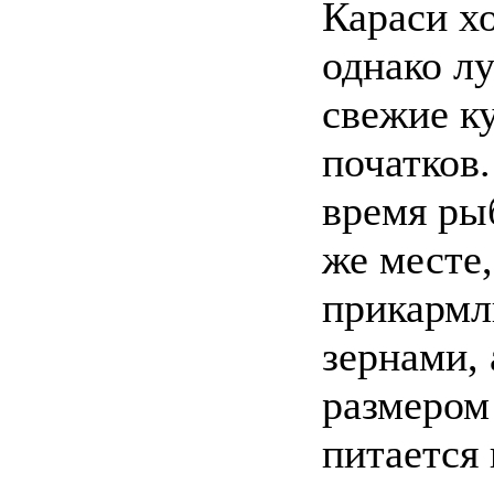
Караси х
однако л
свежие к
початков
время ры
же месте
прикармл
зернами,
размером 
питается 