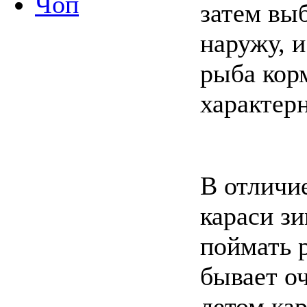
Чоп
затем вы
наружу, и
рыба корм
характер
В отличие
караси зи
поймать р
бывает о
летом кар