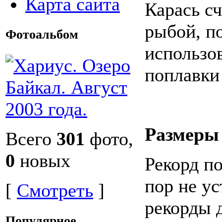
Карта сайта
Карась сч
рыбой, п
Фотоальбом
использо
поплавки 
Размеры
Всего
301
фото,
0
новых
Рекорд по
пор не ус
[
Смотреть
]
рекорды д
Популярное