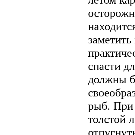
осторожно
находитс
заметить
практиче
спасти дл
должны б
своеобра
рыб. При
толстой 
отпугнут