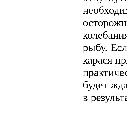
необходи
осторожн
колебания
рыбу. Ес
карася пр
практичес
будет жд
в результ