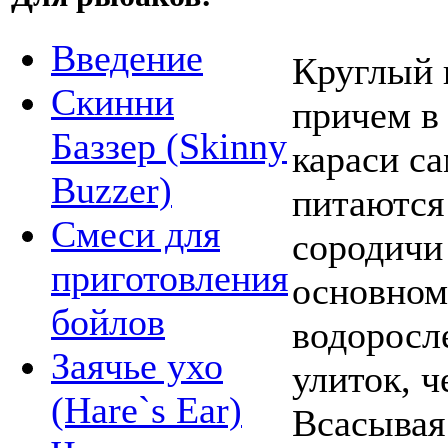
Введение
Круглый к
Скинни
причем в
Баззер (Skinny
караси с
Buzzer)
питаются 
Смеси для
сородичи
приготовления
основном
бойлов
водоросл
Заячье ухо
улиток, 
(Hare`s Ear)
Всасывая 