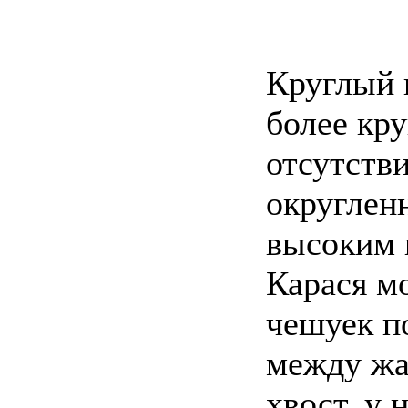
Круглый 
более кр
отсутстви
округленн
высоким 
Карася м
чешуек п
между жа
хвост, у 