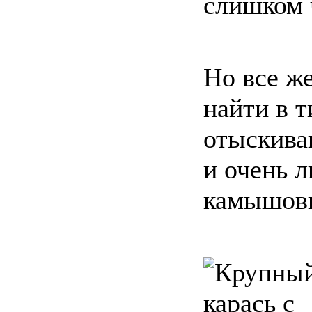
слишком 
Но все ж
найти в т
отыскива
и очень 
камышовы