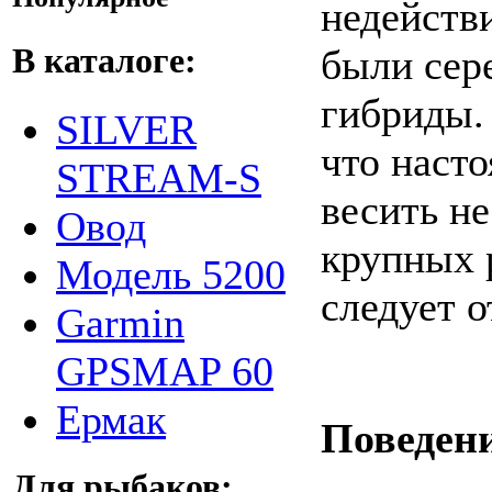
недейств
В каталоге:
были сер
гибриды.
SILVER
что наст
STREAM-S
весить не
Овод
крупных р
Модель 5200
следует о
Garmin
GPSMAP 60
Ермак
Поведени
Для рыбаков: