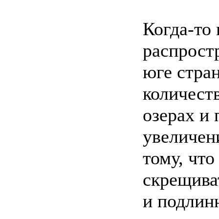
Когда-то
распрост
юге стра
количест
озерах и 
увеличени
тому, что
скрещива
и подлинн