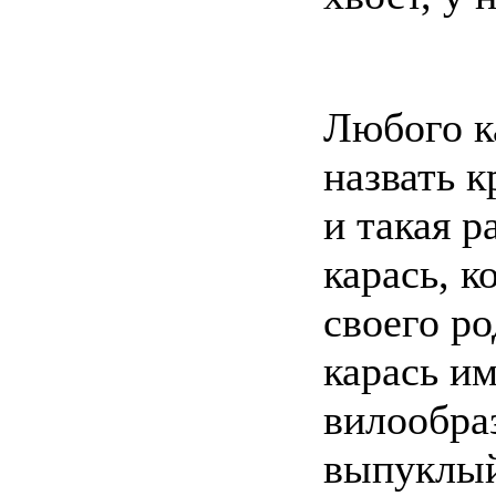
Любого к
назвать к
и такая р
карась, 
своего р
карась и
вилообра
выпуклый