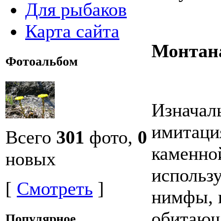
Для рыбаков
Карта сайта
Монтана
Фотоальбом
Изначал
имитаци
Всего
301
фото,
0
каменно
новых
использу
[
Смотреть
]
нимфы, 
обитающ
Популярное