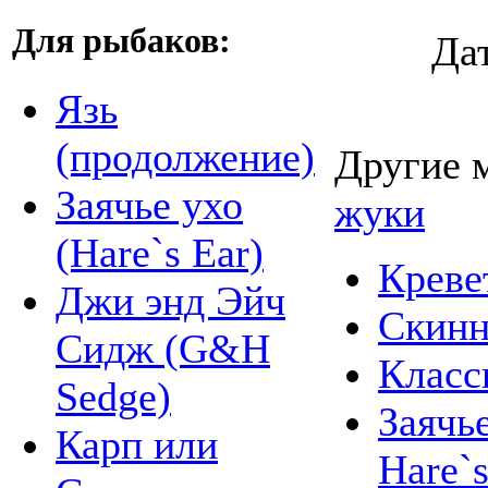
Для рыбаков:
Да
Язь
(продолжение)
Другие 
Заячье ухо
жуки
(Hare`s Ear)
Креве
Джи энд Эйч
Скинн
Сидж (G&H
Класс
Sedge)
Заячь
Карп или
Hare`s