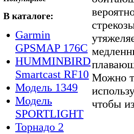
вероятно
В каталоге:
стрекоз
Garmin
утяжеляе
GPSMAP 176С
медленн
HUMMINBIRD
плавающ
Smartcast RF10
Можно т
Модель 1349
использ
Модель
чтобы из
SPORTLIGHT
Торнадо 2