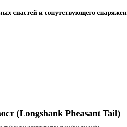
ных снастей и сопутствующего снаряже
ст (Longshank Pheasant Tail)