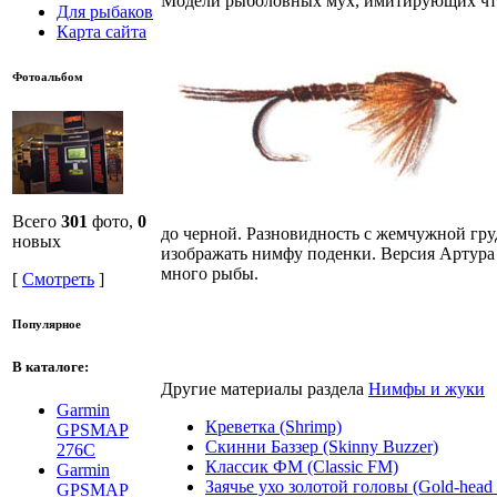
Модели рыболовных мух, имитирующих что
Для рыбаков
Карта сайта
Фотоальбом
Всего
301
фото,
0
до черной. Разновидность с жемчужной гру
новых
изображать нимфу поденки. Версия Артура К
много рыбы.
[
Смотреть
]
Популярное
В каталоге:
Другие материалы раздела
Нимфы и жуки
Garmin
Креветка (Shrimp)
GPSMAP
Скинни Баззер (Skinny Buzzer)
276C
Классик ФМ (Classic FM)
Garmin
Заячье ухо золотой головы (Gold-head 
GPSMAP