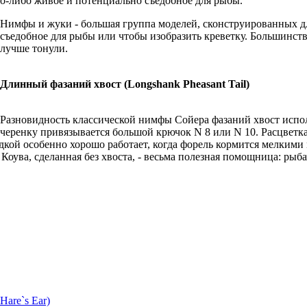
-либо живое и потенциально съедобное для рыбы.
Нимфы и жуки - большая группа моделей, сконструированных дл
съедобное для рыбы или чтобы изобразить креветку. Большинст
лучше тонули.
Длинный фазаний хвост (Longshank Pheasant Tail)
Разновидность классической нимфы Сойера фазаний хвост испол
черенку привязывается большой крючок N 8 или N 10. Расцветка
дкой особенно хорошо работает, когда форель кормится мелкими
оува, сделанная без хвоста, - весьма полезная помощница: рыба
Hare`s Ear)