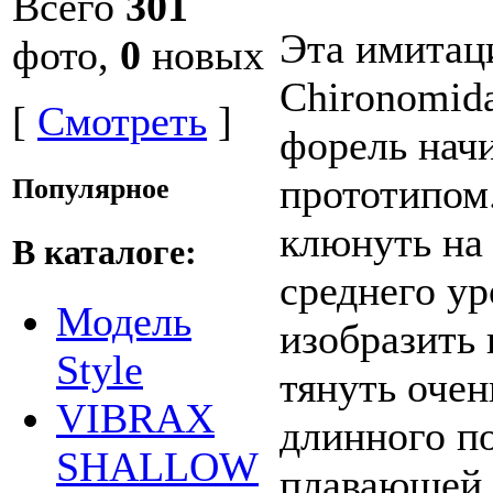
Всего
301
Эта имитац
фото,
0
новых
Chironomid
[
Смотреть
]
форель начи
прототипом.
Популярное
клюнуть на 
В каталоге:
среднего у
Модель
изобразить 
Style
тянуть очен
VIBRAX
длинного по
SHALLOW
плавающей 