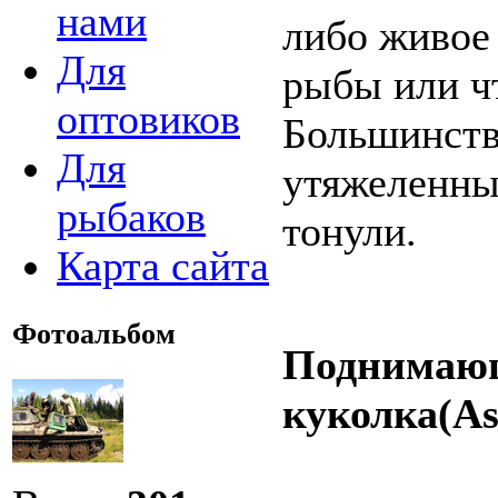
нами
либо живое
Для
рыбы или чт
оптовиков
Большинств
Для
утяжеленны
рыбаков
тонули.
Карта сайта
Фотоальбом
Поднимающ
куколка(As