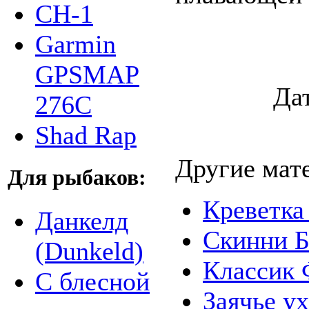
СН-1
Garmin
GPSMAP
Да
276C
Shad Rap
Другие мат
Для рыбаков:
Креветка
Данкелд
Скинни Б
(Dunkeld)
Классик 
С блесной
Заячье ух