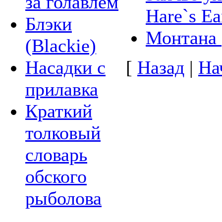
за голавлем
Hare`s Ea
Блэки
Монтана 
(Blackie)
[
Назад
|
На
Насадки с
прилавка
Краткий
толковый
словарь
обского
рыболова