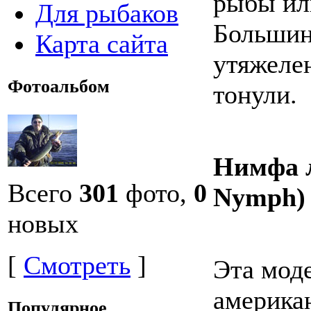
рыбы или
Для рыбаков
Большин
Карта сайта
утяжеле
Фотоальбом
тонули.
Нимфа л
Всего
301
фото,
0
Nymph
)
новых
[
Смотреть
]
Эта мод
америка
Популярное