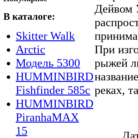
Дейвом 
В каталоге:
распрос
принима
Skitter Walk
При изг
Arctic
рыжей л
Модель 5300
название
HUMMINBIRD
реках, т
Fishfinder 585c
HUMMINBIRD
PiranhaMAX
15
Да