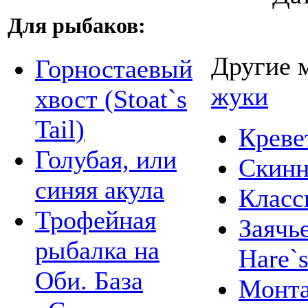
Для рыбаков:
Другие 
Горностаевый
жуки
хвост (Stoat`s
Tail)
Креве
Голубая, или
Скинн
синяя акула
Класс
Трофейная
Заячь
рыбалка на
Hare`s
Оби. База
Монта