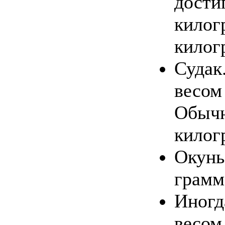
дости
килог
килог
Судак
весом
Обычн
килог
Окунь
грамм
Иногд
весом