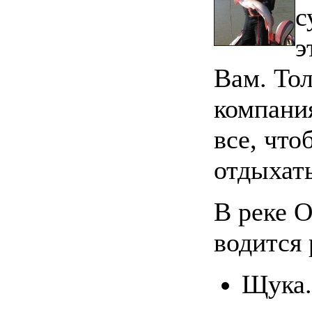
с
э
Вам. То
компани
все, чт
отдыхать
В реке О
водится 
Щука.