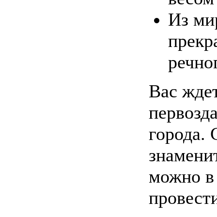
Из ми
прекр
речног
Вас жде
первозд
города.
знамени
можно в
провести