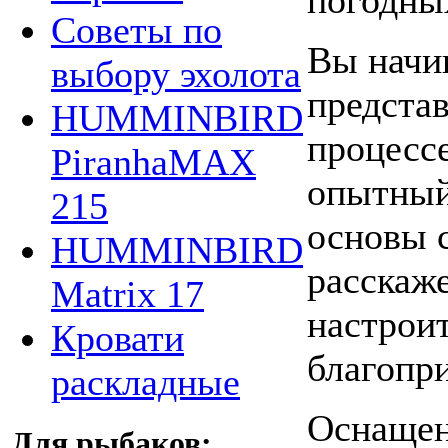
Советы по
Вы начи
выбору эхолота
представ
HUMMINBIRD
процесс
PiranhaMAX
опытный
215
основы 
HUMMINBIRD
расскаже
Matrix 17
настроит
Кровати
благопри
раскладные
Оснащен
Для рыбаков: