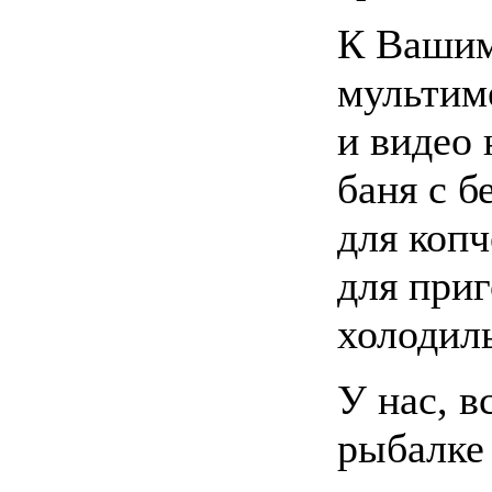
К Вашим
мультим
и видео 
баня с б
для коп
для при
холодил
У нас, 
рыбалке 