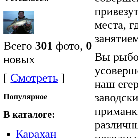
привезут
места, 
занятием
Всего
301
фото,
0
Вы рыбо
новых
усоверш
[
Смотреть
]
наш егер
заводск
Популярное
приманк
В каталоге:
различн
Карахан
погодны