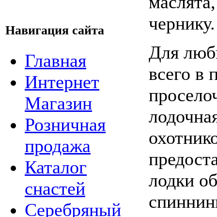
маслята,
чернику.
Навигация сайта
Для люб
Главная
всего в 
Интернет
просело
Магазин
лодочна
Розничная
охотнико
продажа
предост
Каталог
лодки о
снастей
спиннин
Серебряный