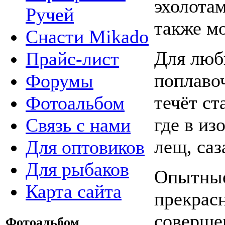
эхолота
Ручей
также м
Снасти Mikado
Для люб
Прайс-лист
поплаво
Форумы
течёт ст
Фотоальбом
где в из
Связь с нами
лещ, саз
Для оптовиков
Для рыбаков
Опытные
Карта сайта
прекрас
соверше
Фотоальбом