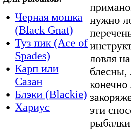
приманок
Черная мошка
нужно ло
(Black Gnat)
перечен
Туз пик (Ace of
инструкт
Spades)
ловля н
Карп или
блесны, 
Сазан
конечно
Блэки (Blackie)
закоряж
Хариус
эти спо
рыбалки