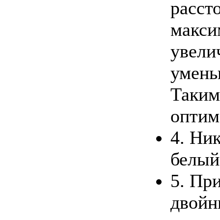
расст
макси
увели
умень
Таким
оптим
4. Ни
белый
5. Пр
двойн