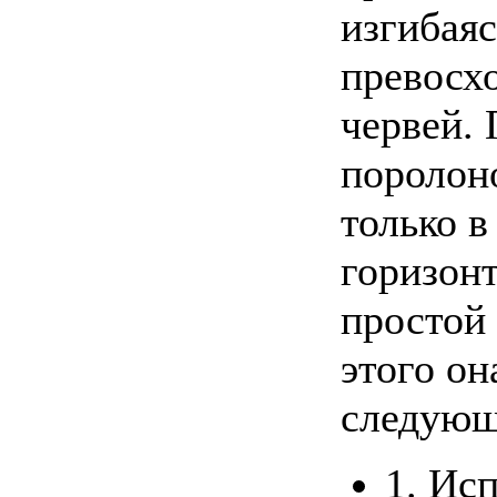
изгибаяс
превосхо
червей.
поролон
только в
горизонт
простой
этого он
следующ
1. Ис