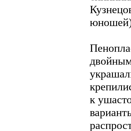
Кузнецов
юношей),
Пенопла
двойным
украшал
крепилис
к ушасто
вариант
распрост