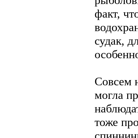
факт, чт
водохра
судак, д
особенн
Совсем 
могла пр
наблюда
тоже пр
спиннин