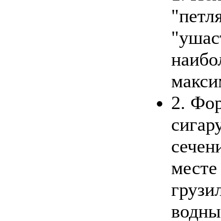
"петл
"ушас
наибо
макси
2. Фо
сигар
сечен
месте
грузи
водны