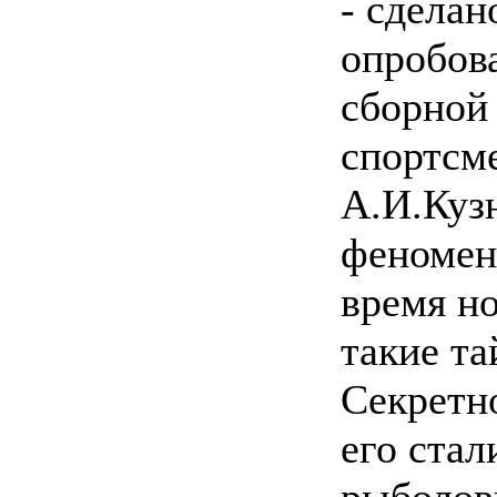
- сделан
опробова
сборной
спортсме
А.И.Куз
феномен
время н
такие та
Секретн
его стал
рыболов