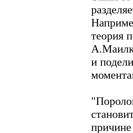
разделя
Наприме
теория 
А.Маилк
и подел
момента
"Пороло
становит
причине 