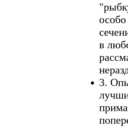
"рыбку
особо
сечен
в люб
рассм
нераз
3. Оп
лучши
прима
попер