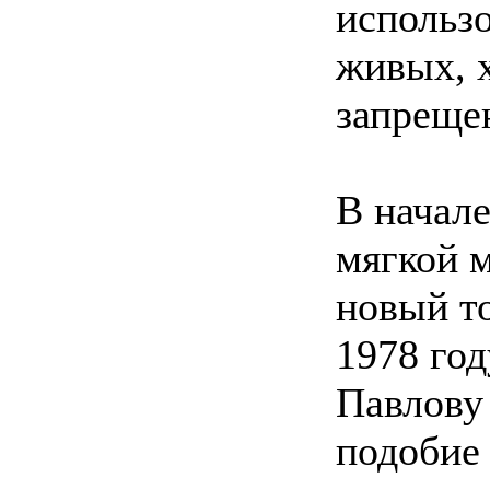
использ
живых, 
запреще
В начале
мягкой 
новый то
1978 го
Павлову
подобие 