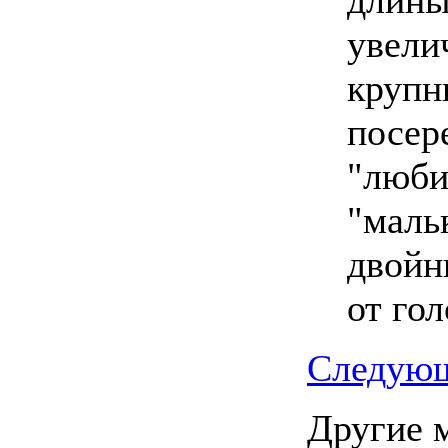
увели
крупн
посер
"люби
"маль
двойн
от гол
Следующ
Другие 