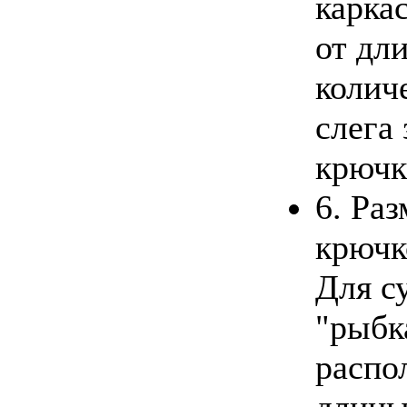
каркас
от дл
колич
слега
крючк
6. Ра
крючк
Для с
"рыбк
распо
длины