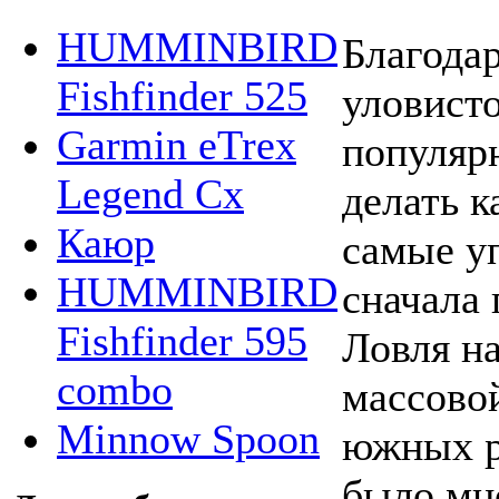
HUMMINBIRD
Благодар
Fishfinder 525
уловисто
Garmin eTrex
популяр
Legend Cx
делать к
Каюр
самые у
HUMMINBIRD
сначала 
Fishfinder 595
Ловля на
combo
массово
Minnow Spoon
южных р
было мно