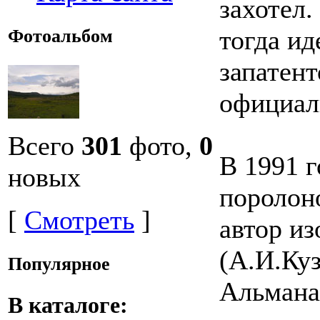
захотел.
тогда ид
Фотоальбом
запатент
официал
Всего
301
фото,
0
В 1991 г
новых
поролоно
[
Смотреть
]
автор из
(А.И.Ку
Популярное
Альмана
В каталоге: