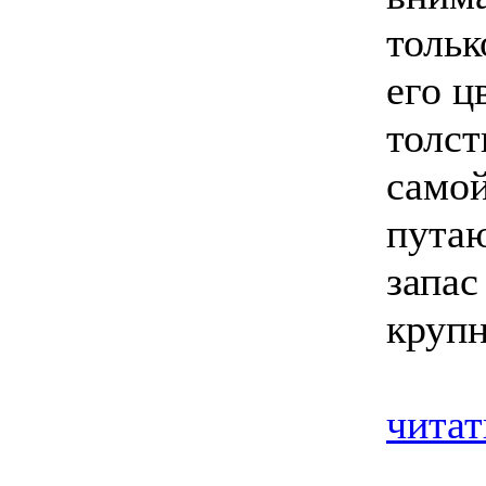
тольк
его ц
толст
самой
путаю
запас
крупн
читат