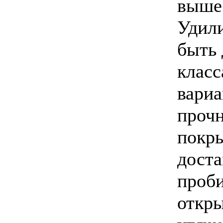
выше
Удили
быть 
класс
вариа
прочн
покры
доста
проби
откры