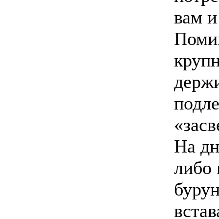
вам и
Поми
крупн
держ
подле
«засв
На дн
либо 
буру
встав