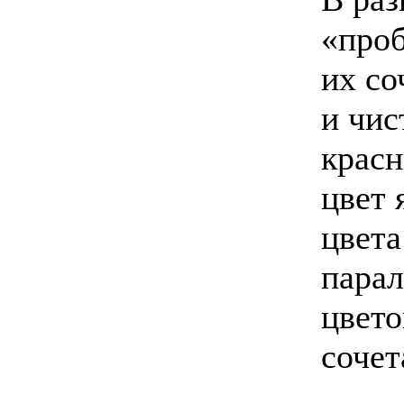
«проб
их со
и чис
крас
цвет 
цвета
парал
цвето
сочет