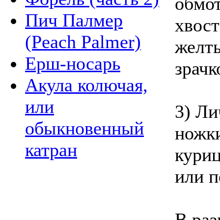
обмот
Пич Палмер
хвост
(Peach Palmer)
желты
Ерш-носарь
зрачк
Акула колючая,
или
3) Ли
обыкновенный
ножки
катран
куриц
или п
В раз