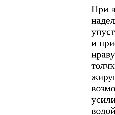
При 
надел
упуст
и при
нраву
толчк
жиру
возмо
усили
водой