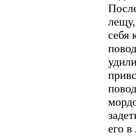
После
лещу,
себя 
повод
удил
привс
повод
мордо
задет
его в