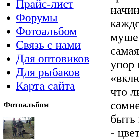
Прайс-лист
начин
Форумы
каждо
Фотоальбом
мушек
Связь с нами
самая
Для оптовиков
упор 
Для рыбаков
«вклю
Карта сайта
что л
сомне
Фотоальбом
быть 
- цве