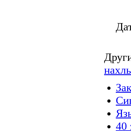
Да
Друг
нахл
За
Си
Яз
40