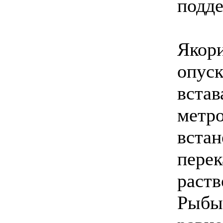
подде
Якори
опуск
встав
метро
встан
перек
раств
Рыбы