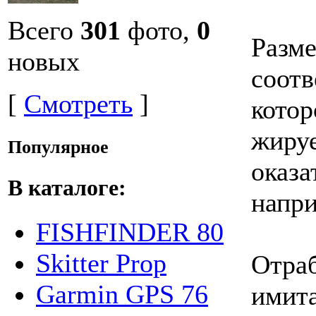
Всего
301
фото,
0
Разме
новых
соотв
[
Смотреть
]
кото
жируе
Популярное
оказа
В каталоге:
напри
FISHFINDER 80
Skitter Prop
Отра
Garmin GPS 76
имита