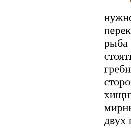
нужн
перек
рыба
стоят
гребн
сторо
хищны
мирны
двух 