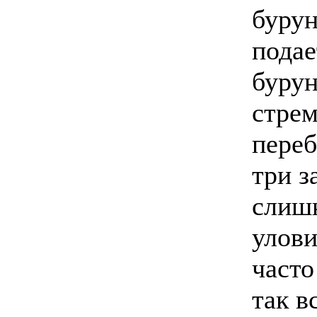
бурун
подае
буру
стрем
переб
три з
слишк
улови
часто
так в