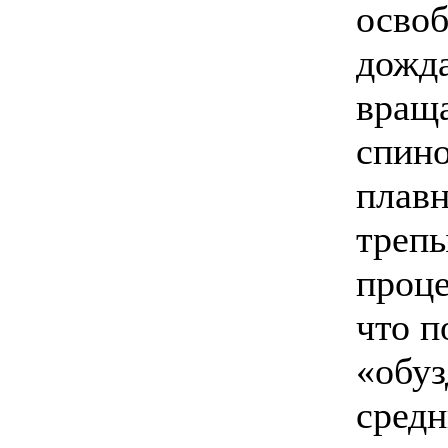
осво
дожд
вращ
спино
плавн
трепы
проце
что п
«обуз
средн