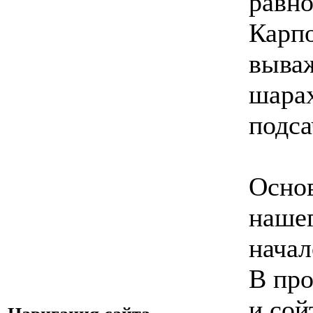
равно
Карпо
вываж
шарах
подса
Основ
нашег
начал
В пр
и сой