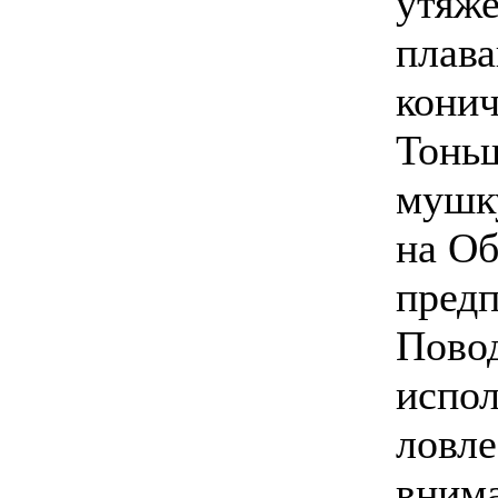
утяж
плав
конич
Тоньш
мушку
на Об
предп
Повод
испол
ловле
вним