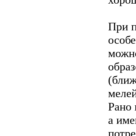
При п
особе
можн
образ
(ближ
мелей
Рано 
а име
потре