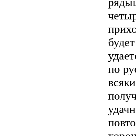
рядыш
четыр
прихо
будет
удает
по ру
всяки
получ
удачн
повто
хоро