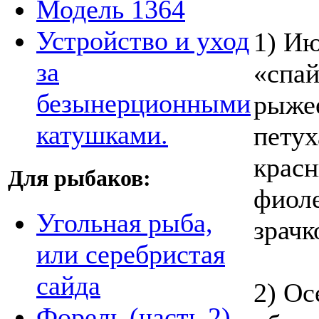
Модель 1364
Устройство и уход
1) Ию
за
«спай
безынерционными
рыжее
катушками.
петух
красн
Для рыбаков:
фиоле
Угольная рыба,
зрачк
или серебристая
сайда
2) Ос
Форель (часть 2)