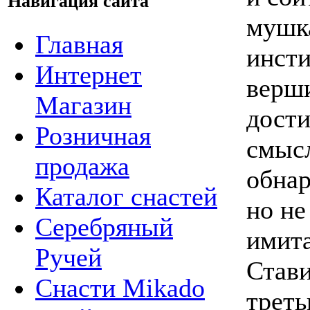
Навигация сайта
мушка
Главная
инсти
Интернет
верши
Магазин
дости
Розничная
смысл
продажа
обнар
Каталог снастей
но не
Серебряный
имита
Ручей
Стави
Снасти Mikado
трет