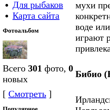
Для рыбаков
мухи пр
Карта сайта
конкрет
воде или
Фотоальбом
играют р
привлек
Всего
301
фото,
0
Бибио (
новых
[
Смотреть
]
Ирландс
Популярное