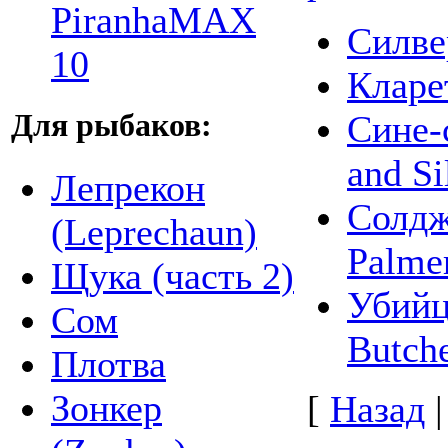
PiranhaMAX
Силвер
10
Кларе
Сине-
Для рыбаков:
and Si
Лепрекон
Солдж
(Leprechaun)
Palme
Щука (часть 2)
Убийц
Сом
Butche
Плотва
Зонкер
[
Назад