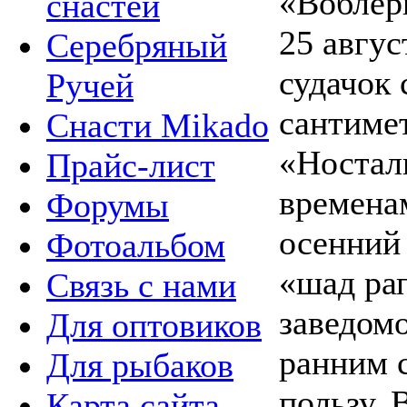
«Воблер
снастей
25 авгус
Серебряный
судачок 
Ручей
сантиме
Снасти Mikado
«Ностал
Прайс-лист
временам
Форумы
осенний 
Фотоальбом
«шад рап
Связь с нами
заведом
Для оптовиков
ранним с
Для рыбаков
пользу. 
Карта сайта