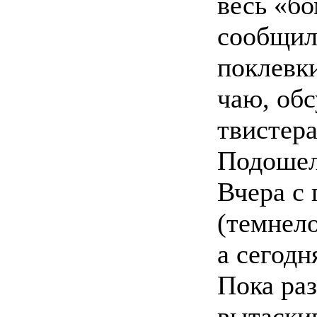
весь «б
сообщил,
поклевки
чаю, обс
твистера
Подошел
Вчера с 
(темнело
а сегодн
Пока раз
вытаскив