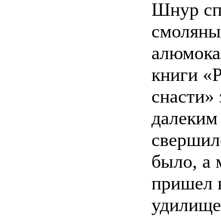
Шнур спл
смоляны
алюмока
книги «
снасти» 
далеким 
свершил
было, а 
пришел 
удилище