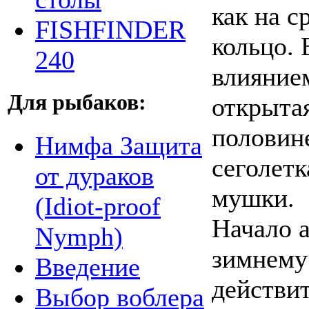
как на с
FISHFINDER
кольцо. 
240
влияние
Для рыбаков:
открытая
половине
Нимфа Защита
сеголетк
от дураков
мушки.
(Idiot-proof
Начало а
Nymph)
зимнему
Введение
действит
Выбор воблера