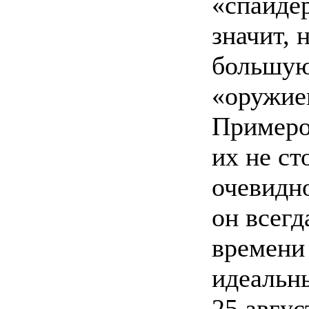
«спайдер
значит, 
большую 
«оружие
Примеро
их не ст
очевидно
он всегд
времени 
идеальны
25 авгус