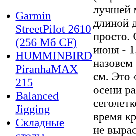
лучшей 
Garmin
длиной д
StreetPilot 2610
просто. 
(256 Мб CF)
июня - 1
HUMMINBIRD
назовем
PiranhaMAX
см. Это
215
осени ра
Balanced
сеголетк
Jigging
время кр
Складные
не вырас
столы