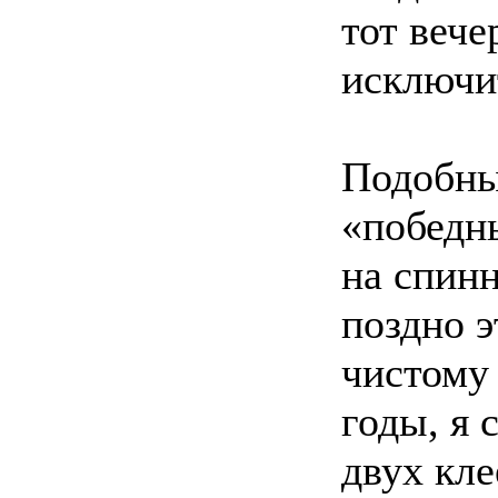
тот вече
исключи
Подобны
«победн
на спинн
поздно э
чистому 
годы, я 
двух кл