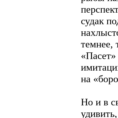
перспект
судак по
нахлыст
темнее, 
«Пасет» 
имитации
на «бор
Но и в с
удивить,