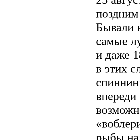
поздним 
Бывали н
самые л
и даже 1
в этих с
спиннинг
впереди 
возможн
«воблери
рыбы на