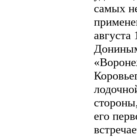
самых н
примене
августа 
Дониным
«Вороне
Коровьег
лодочной
стороны
его перв
встречае