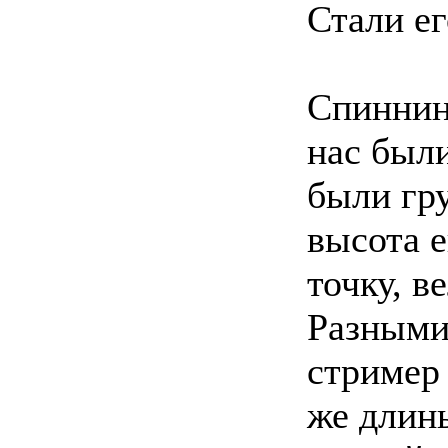
Стали ег
Спиннин
нас был
были гру
высота е
точку, в
Разными
стример 
же длин