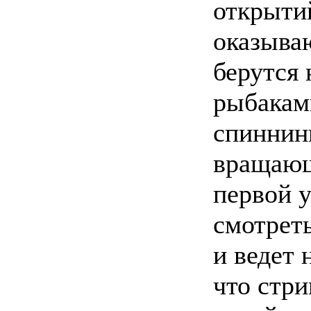
открытий
оказыва
берутся
рыбакам
спиннинг
вращающ
первой 
смотреть
и ведет 
что стри