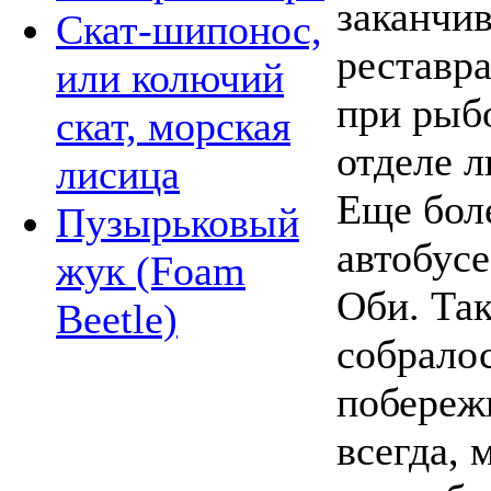
заканчив
Скат-шипонос,
реставра
или колючий
при рыбо
скат, морская
отделе л
лисица
Еще боле
Пузырьковый
автобусе
жук (Foam
Оби. Так
Beetle)
собралос
побереж
всегда, 