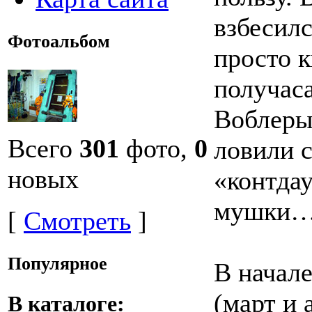
взбесил
Фотоальбом
просто к
получаса
Воблеры 
Всего
301
фото,
0
ловили с
новых
«контдау
мушки… 
[
Смотреть
]
Популярное
В начале
(март и 
В каталоге: