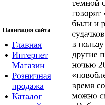
темной с
говорят
были и р
Навигация сайта
судачков
в польз
Главная
другие 
Интернет
ночью 2
Магазин
«повобле
Розничная
время со
продажа
можно с
Каталог