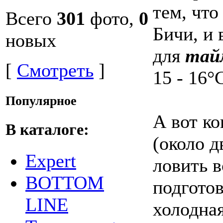
тем, что
Всего
301
фото,
0
Бичи, и 
новых
для
тай
[
Смотреть
]
15 - 16°
Популярное
А вот к
В каталоге:
(около д
Expert
ловить в
BOTTOM
подготов
LINE
холодная