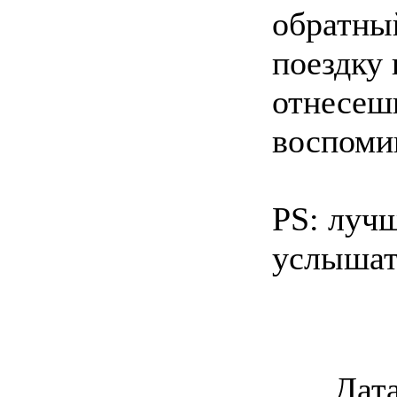
обратный
поездку 
отнесеш
воспоми
PS: лучш
услышат
Дата