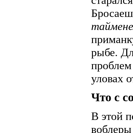
Бросаешь
таймен
приманку
рыбе. Д
проблем 
уловах от
Что с с
В этой п
воблеры 