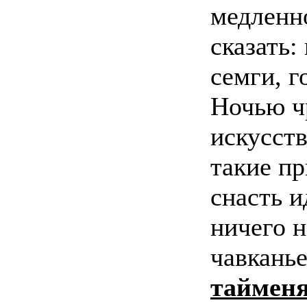
медленно
сказать:
семги, г
Ночью ч
искусст
такие п
снасть и
ничего н
чавканье
таймен