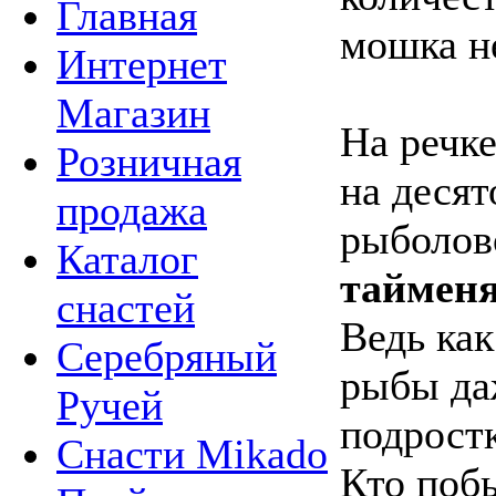
Главная
мошка н
Интернет
Магазин
На речке
Розничная
на десят
продажа
рыболов
Каталог
таймен
снастей
Ведь как
Серебряный
рыбы да
Ручей
подростк
Снасти Mikado
Кто поб