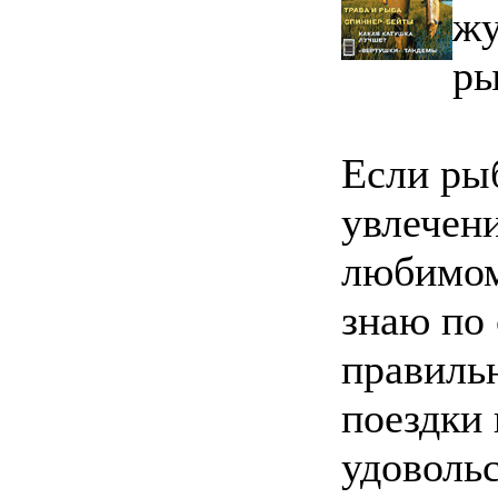
жу
ры
Если рыб
увлечени
любимом
знаю по 
правильн
поездки 
удоволь