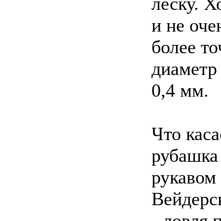
леску. Х
и не оче
более т
диаметр
0,4 мм.
Что каса
рубашка
рукавом 
Вейдерс
- ловля 