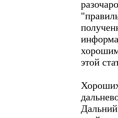
разочаро
"правиль
получен
информа
хорошим 
этой ста
Хороших
дальнево
Дальний