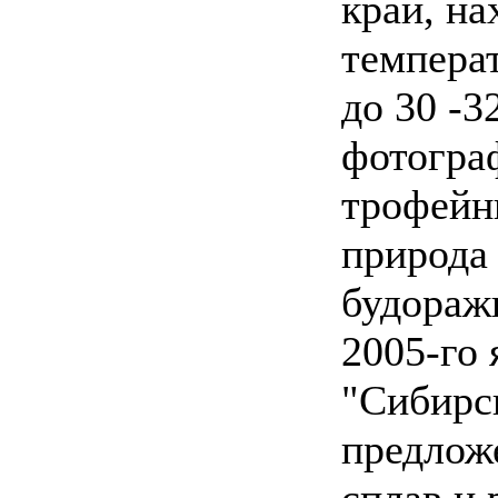
край, на
температ
до 30 -3
фотогра
трофей
природа 
будораж
2005-го 
"Сибирск
предлож
сплав и