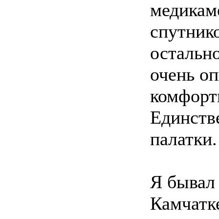
медикам
спутнико
остально
очень оп
комфорт
Единств
палатки.
Я бывал 
Камчатке