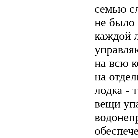
семью с
не было 
каждой л
управля
на всю к
на отдел
лодка - 
вещи уп
водонеп
обеспеч