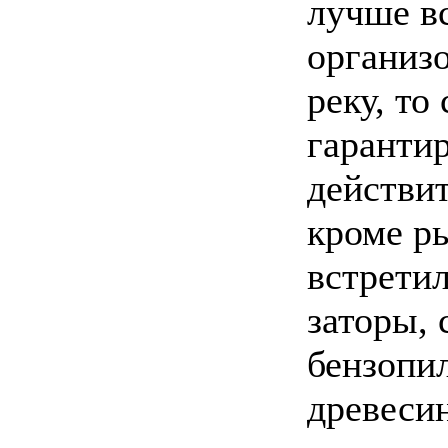
лучше вс
организо
реку, то
гарантир
действит
кроме р
встрети
заторы,
бензопил
древесин