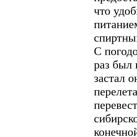
что удо
питание
спиртны
С погодо
раз был 
застал о
перелет
перевес
сибирско
конечной