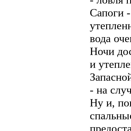
Сапоги -
утепленн
вода оче
Ночи до
и утепле
Запасно
- на слу
Ну и, по
спальные
предоста