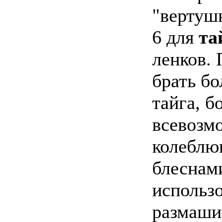
"вертушк
6 для
та
ленков. 
брать бо
тайга, б
всевозм
колеблю
блеснам
использ
размаши