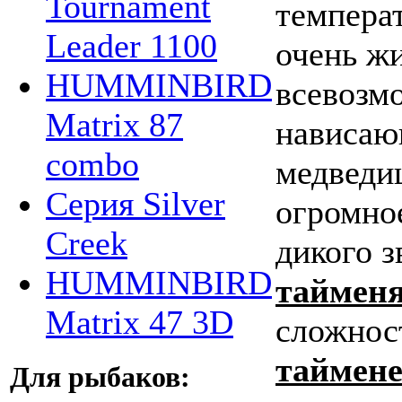
Tournament
температ
Leader 1100
очень жи
HUMMINBIRD
всевозм
Matrix 87
нависаю
combo
медведиц
Серия Silver
огромное
Creek
дикого з
HUMMINBIRD
таймен
Matrix 47 3D
сложнос
таймен
Для рыбаков: