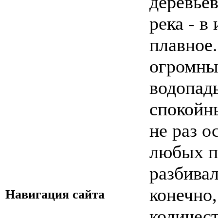
деревьев
река - в
плавное.
огромны
водопады
спокойн
не раз о
любых п
разбивал
конечно,
Навигация сайта
количест