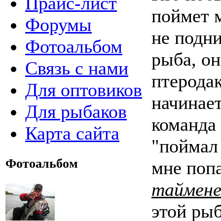
Прайс-лист
поймет 
Форумы
не подни
Фотоальбом
рыба, он
Связь с нами
птеродак
Для оптовиков
начинает
Для рыбаков
команда
Карта сайта
"поймал 
Фотоальбом
мне поп
таймене
этой ры