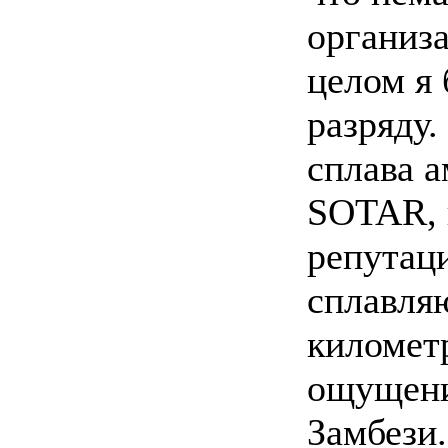
организа
целом я
разряду.
сплава 
SOTAR, 
репутац
сплавля
километ
ощущений
Замбези