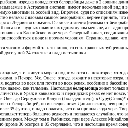
 рыбаков, изредка попадаются белорыбицы даже в 2 аршина длины
 называемые в Астрахани аистами, имеют несколько иной вид и 
емую многими за особый вид. Впрочем, судя по описаниям изве
ство нельмы с яловым самцом белорыбицы, вернее принять, что
ря от Ледовитого океана. Главные отличия (нельмы от белорыби
 б носа и в грудных плавниках одним лучом меньше, а в заднепро
 топавшая в Каспийское море через Северный канал, соединявш
 приспособиться к воде и прочим условиям. Странно, однако, что
ся числом и формой т. н. тычинок, то есть хрящевых зубцевид
й дуге у ней 24 толстые и гладкие тычинки.
оходные, т. е. живут в море и поднимаются на некоторое, хотя д
ками, в Печоре, Усе, Онеге, откуда заходит в некоторые озера, 
, водится во всех или почти во всех реках, особенно в бассейн
 так далеко, как тальмень. Настоящая
белорыбица
живет только в
личестве, в Урал; в кавказских и персидских реках ее нет вовсе
 в Оке - до Серпухова и Калуги (Гюльденштедт), в Суру(Сталь)* 
вен с белорыбицей, по исследованиям Данилевского, неверно, та
более 35 фунтов, и надо полагать, что она пришла сюда через Т
ставляет теперь большую редкость и попадается случайно, что 
нием реки. Между тем в Рыбинске, при царе Алексее Михайлови
б (кроме 30 осетров и 85 стерлядей), что в настоящее время со