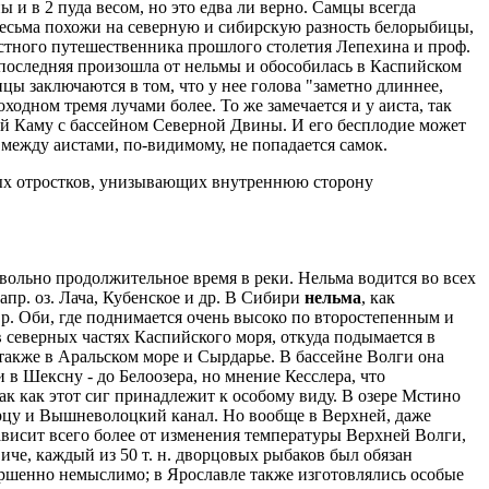
 и в 2 пуда весом, но это едва ли верно. Самцы всегда
весьма похожи на северную и сибирскую разность белорыбицы,
стного путешественника прошлого столетия Лепехина и проф.
 последняя произошла от нельмы и обособилась в Каспийском
цы заключаются в том, что у нее голова "заметно длиннее,
ходном тремя лучами более. То же замечается и у аиста, так
ий Каму с бассейном Северной Двины. И его бесплодие может
 между аистами, по-видимому, не попадается самок.
ных отростков, унизывающих внутреннюю сторону
овольно продолжительное время в реки. Нельма водится во всех
напр. оз. Лача, Кубенское и др. В Сибири
нельма
, как
е р. Оби, где поднимается очень высоко по второстепенным и
 северных частях Каспийского моря, откуда подымается в
, также в Аральском море и Сырдарье. В бассейне Волги она
и в Шексну - до Белоозера, но мнение Кесслера, что
к как этот сиг принадлежит к особому виду. В озере Мстино
верцу и Вышневолоцкий канал. Но вообще в Верхней, даже
зависит всего более от изменения температуры Верхней Волги,
че, каждый из 50 т. н. дворцовых рыбаков был обязан
вершенно немыслимо; в Ярославле также изготовлялись особые