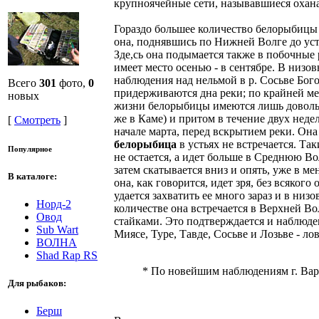
крупноячейные сети, называвшиеся охан
Гораздо большее количество белорыбицы
она, поднявшись по Нижней Волге до уст
Зде,сь она подымается также в побочные р
имеет место осенью - в сентябре. В низов
наблюдения над нельмой в р. Сосьве Бого
Всего
301
фото,
0
придерживаются дна реки; по крайней м
новых
жизни белорыбицы имеются лишь довольно 
же в Каме) и притом в течение двух недел
[
Смотреть
]
начале марта, перед вскрытием реки. Она
белорыбица
в устьях не встречается. Та
Популярное
не остается, а идет больше в Среднюю Вол
затем скатывается вниз и опять, уже в м
В каталоге:
она, как говорится, идет зря, без всяког
удается захватить ее много зараз и в ни
Норд-2
количестве она встречается в Верхней Во
Овод
стайками. Это подтверждается и наблюден
Sub Wart
Миясе, Туре, Тавде, Сосьве и Лозьве - ло
ВОЛНА
Shad Rap RS
* По новейшим наблюдениям г. Вар
Для рыбаков:
Берш