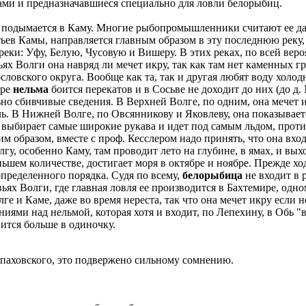
ами и предназначавшиеся специально для ловли белорыбиц.
 подымается в Каму. Многие рыбопромышленники считают ее даж
ьев Камы, направляется главным образом в эту последнюю реку, 
еки: Уфу, Белую, Чусовую и Вишеру. В этих реках, по всей вероя
ьях Волги она навряд ли мечет икру, так как там нет каменных г
словского округа. Вообще как та, так и другая любят воду холо
ере
нельма
боится перекатов и в Сосьве не доходит до них (до д
сбивчивые сведения. В Верхней Волге, по одним, она мечет икр
ь. В Нижней Волге, по Овсянникову и Яковлеву, она показывается
 выбирает самые широкие рукава и идет под самым льдом, проти
ким образом, вместе с проф. Кесслером надо принять, что она в
гу, особенно Каму, там проводит лето на глубине, в ямах, и вых
еньшем количестве, достигает моря в октябре и ноябре. Прежде х
о определенного порядка. Судя по всему,
белорыбица
не входит в 
зовьях Волги, где главная ловля ее производится в Бахтемире, о
лге и Каме, даже во время нереста, так что она мечет икру если
иями над нельмой, которая хотя и входит, по Лепехину, в Обь "
вится больше в одиночку.
паховского, это подвержено сильному сомнению.