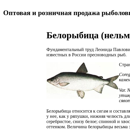
Оптовая и розничная продажа рыболов
Белорыбица (нельм
Фундаментальный труд Леонида Павловича
известных в России пресноводных рыб.
Стран
Coreg
каме
Var. 
утшк
сяво
Белорыбица относится к сигам и составл
у нее, как у ряпушки, нижняя челюсть дл
серебристое, снизу белое; спинной и хво
оттенком. Величина белорыбицы весьма зн