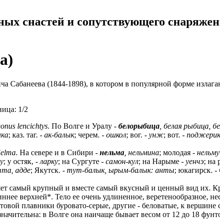
ных снастей и сопутствующего снаряже
а)
 Сабанеева (1844-1898), в котором в популярной форме излагаю
ица: 1/2
onus lencichtys
. По Волге и Уралу -
белорыбица
, белая рыбица, б
нка
; каз. таг. -
ак-балык
; черем. -
ошкол
; вог. -
унж
; вот. -
поджери
Nelma
. На севере и в Сибири -
нельма
, нельмина
; молодая -
нельм
у
; у остяк, -
ларку
; на Сургуте -
самон-кул
; на Нарыме -
уенчэ
; на 
тта, адде
; Якутск. -
тут-балык, ырым-балык: анты
; юкагирск. -
яет самый крупный и вместе самый вкусный и ценный вид их. Кро
иннее верхней*. Тело ее очень удлиненное, веретенообразное, нес
стовой плавники буровато-серые, другие - беловатые, к вершине
ачительна: в Волге она наичаще бывает весом от 12 до 18 фунтов