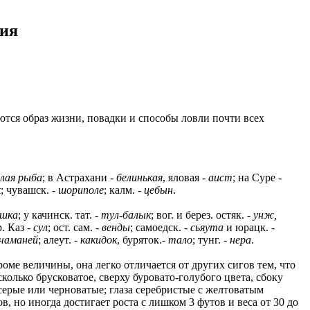
ния
тся образ жизни, повадки и способы ловли почти всех
елая рыба
; в Астрахани -
белинькая
, яловая -
аист
; на Суре -
к
; чувашск. -
шориполе
; калм. -
цебын
.
ушка
; у качинск. тат. -
тул-балык
; вог. и берез. остяк. -
унж,
р. Каз -
сул
; ост. сам. -
венды
; самоедск. -
сьяута
и юрацк. -
чаманей
; алеут. -
какидок
, буряток.-
тало
; тунг. -
нера
.
ме величины, она легко отличается от других сигов тем, что
колько брусковатое, сверху буровато-голубого цвета, сбоку
 серые или черноватые; глаза серебристые с желтоватым
, но иногда достигает роста с лишком 3 футов и веса от 30 до