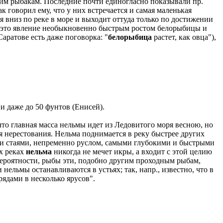
ким рыбакам. Последние почти единогласно показывали пр.
к говорил ему, что у них встречается и самая маленькая
я вниз по реке в море и выходит оттуда только по достижении
ют это явление необыкновенно быстрым ростом белорыбицы и
Саратове есть даже поговорка: "
белорыбица
растет, как овца"),
и даже до 50 фунтов (Енисей).
то главная масса нельмы идет из Ледовитого моря весною, но
я нерестования. Нельма поднимается в реку быстрее других
ими стаями, непременно руслом, самыми глубокими и быстрыми
их реках
нельма
никогда не мечет икры, а входит с этой целию
вероятности, рыбы эти, подобно другим проходным рыбам,
 нельмы останавливаются в устьях; так, напр., известно, что в
ядами в несколько ярусов".