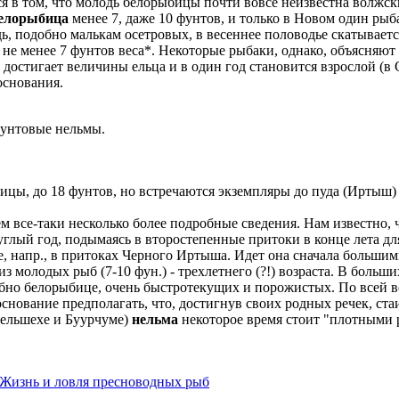
ся в том, что молодь белорыбицы почти вовсе неизвестна волжс
елорыбица
менее 7, даже 10 фунтов, и только в Новом один рыба
дь, подобно малькам осетровых, в весеннее половодье скатываетс
ет не менее 7 фунтов веса*. Некоторые рыбаки, однако, объясня
 достигает величины ельца и в один год становится взрослой (в 
основания.
фунтовые нельмы.
ицы, до 18 фунтов, но встречаются экземпляры до пуда (Иртыш) 
все-таки несколько более подробные сведения. Нам известно, ч
углый год, подымаясь в второстепенные притоки в конце лета дл
е, напр., в притоках Черного Иртыша. Идет она сначала больш
з молодых рыб (7-10 фун.) - трехлетнего (?!) возраста. В больш
добно белорыбице, очень быстротекущих и порожистых. По всей 
основание предполагать, что, достигнув своих родных речек, стаи
Бельшехе и Буурчуме)
нельма
некоторое время стоит "плотными р
 Жизнь и ловля пресноводных рыб