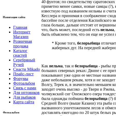
40 фунтов; по свидетельству саратовских
приметно менее самки, новые самцы (?),
известную под названием нельмы и счита
Кесслера и принимая в соображение сход
Навигация сайта
бассейне после отделения Каспийского мо
глаза больше, дальше отстоят от вершины
Главная
что, быть может, последний есть
нельма
,
Интернет
быть объяснено тем, что он еще не успел
Магазин
Розничная
* Кроме того,
белорыбица
отличает
продажа
жаберных дуг. На передней жаберно
Каталог
снастей
Серебряный
Ручей
Как
нельма
, так и
белорыбица
- рыбы пр
Снасти Mikado
больших северных реках: Двине с ее прито
Прайс-лист
показывают уже одни ее местные названия
Форумы
даже небольшим рекам, хотя и не заходит
Фотоальбом
Волгу, Терек и, в значительно меньшем ко
Связь с нами
заходит очень высоко - до Твери и Ржева,
Для оптовиков
чолмужский сиг Онежского озера тождест
Для рыбаков
была однажды поймана
белорыбица
(?) 
Карта сайта
Средней Волге (выше Казани) эта рыба со
вызванного уничтожением лесов и обмеле
доставлять ежегодно по 20 штук белых ры
Фотоальбом