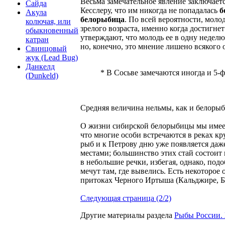
Весьма замечательное явление заключает
Сайда
Кесслеру, что им никогда не попадалась
б
Акула
белорыбица
. По всей вероятности, моло
колючая, или
зрелого возраста, именно когда достигн
обыкновенный
утверждают, что молодь ее в одну неделю
катран
но, конечно, это мнение лишено всякого 
Свинцовый
жук (Lead Bug)
Данкелд
* В Сосьве замечаются иногда и 5-
(Dunkeld)
Средняя величина нельмы, как и белорыб
О жизни сибирской белорыбицы мы имеем 
что многие особи встречаются в реках кр
рыб и к Петрову дню уже появляется даж
местами; большинство этих стай состоит и
в небольшие речки, избегая, однако, по
мечут там, где вывелись. Есть некоторое 
притоках Черного Иртыша (Кальджире, 
Следующая страница (2/2)
Другие материалы раздела
Рыбы России.