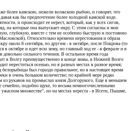
е более камскою, нежели волжскою рыбою, и говорят, что
давая как бы предпочтение более холодной камской воде.
тности, и происходит ее нерест, который, как у всех сигов,
ряд, на которые она выпускает икру. С этим согласны и мои
дную, глубокую, вместе с тем не особенно быструю и постоянно
. Масловской). Относительно времени нерестования и образа
у около 8 сентября, по другим - в октябре, после Покрова (то
 в октябре и идет всю зиму, но главный ход ее - в феврале и в
в довольно сильного течения. В остальное время года
ходит в Волгу преимущественно в конце зимы, в Нижней Волге
одит нереститься осенью, но в разных местах в разное время;
од белорыбицы был гораздо правильнее, но в настоящее время
реки в очень большом количестве; по крайней мере редко
дном из рукавов на промыслах князя Долгорукого. Еще в меньшем
 не семейно, подобно щуке, то весьма немногочисленными
в ужасном множестве", но на местах нереста - в Исети, Пышме,