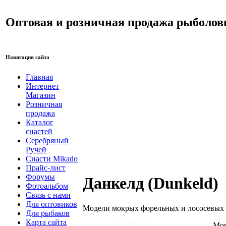
Оптовая и розничная продажа рыболов
Навигация сайта
Главная
Интернет
Магазин
Розничная
продажа
Каталог
снастей
Серебряный
Ручей
Снасти Mikado
Прайс-лист
Форумы
Данкелд (Dunkeld)
Фотоальбом
Связь с нами
Для оптовиков
Модели мокрых форельных и лососевых м
Для рыбаков
Карта сайта
Мок