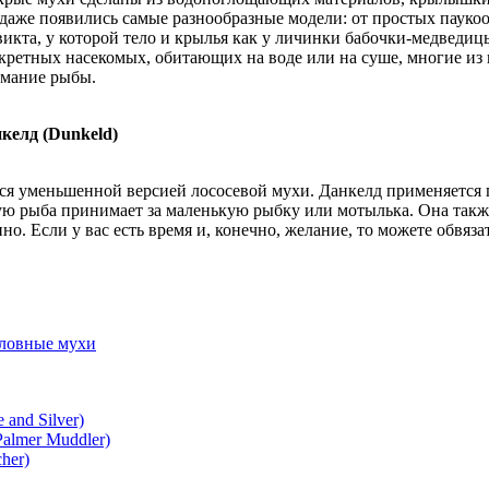
даже появились самые разнообразные модели: от простых пауко
икта, у которой тело и крылья как у личинки бабочки-медведиц
кретных насекомых, обитающих на воде или на суше, многие из 
мание рыбы.
келд (Dunkeld)
ся уменьшенной версией лососевой мухи. Данкелд применяется п
ую рыба принимает за маленькую рыбку или мотылька. Она такж
но. Если у вас есть время и, конечно, желание, то можете обвяз
ловные мухи
 and Silver)
almer Muddler)
her)