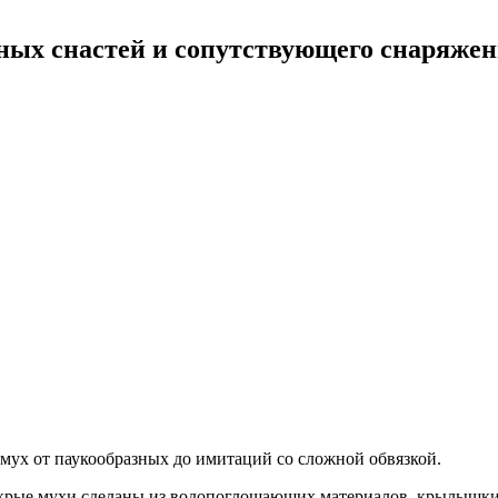
ных снастей и сопутствующего снаряже
ух от паукообразных до имитаций со сложной обвязкой.
рые мухи сделаны из водопоглощающих материалов, крылышки и