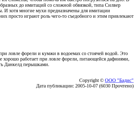
образных до имитаций со сложной обвязкой, типа Силвер
ы. И хотя многие мухи предназначены для имитации
них просто играют роль чего-то съедобного и этим привлекают
ри ловле форели и кумжи в водоемах со стоячей водой. Это
е хорошо работает при ловле форели, питающейся дафниями,
ать Данкелд перышками.
Copyright ©
ООО "Бадис"
Дата публикации: 2005-10-07 (6030 Прочтено)