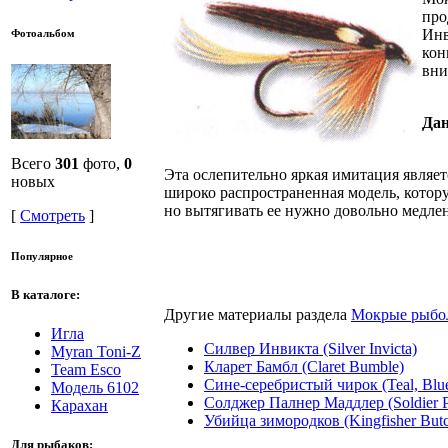
про
Инв
Фотоальбом
кон
вни
Дан
Всего
301
фото,
0
Эта ослепительно яркая имитация являет
новых
широко распространенная модель, котор
но вытягивать ее нужно довольно медлен
[
Смотреть
]
Популярное
В каталоге:
Другие материалы раздела
Мокрые рыбо
Игла
Силвер Инвикта (Silver Invicta)
Myran Toni-Z
Кларет Бамбл (Claret Bumble)
Team Esco
Сине-серебристый чирок (Teal, Blue
Модель 6102
Солджер Палнер Маддлер (Soldier P
Карахан
Убийца зимородков (Kingfisher Butc
Для рыбаков: