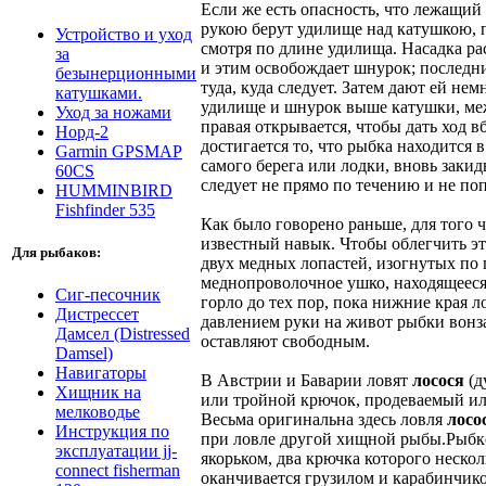
Если же есть опасность, что лежащи
рукою берут удилище над катушкою, п
Устройство и уход
смотря по длине удилища. Насадка ра
за
и этим освобождает шнурок; последни
безынерционными
туда, куда следует. Затем дают ей не
катушками.
удилище и шнурок выше катушки, межд
Уход за ножами
правая открывается, чтобы дать ход 
Норд-2
достигается то, что рыбка находится
Garmin GPSMAP
самого берега или лодки, вновь закид
60CS
следует не прямо по течению и не попе
HUMMINBIRD
Fishfinder 535
Как было говорено раньше, для того ч
известный навык. Чтобы облегчить эту 
Для рыбаков:
двух медных лопастей, изогнутых по 
меднопроволочное ушко, находящееся
Сиг-песочник
горло до тех пор, пока нижние края л
Дистрессет
давлением руки на живот рыбки вонзае
Дамсел (Distressed
оставляют свободным.
Damsel)
Навигаторы
В Австрии и Баварии ловят
лосося
(д
Хищник на
или тройной крючок, продеваемый или
мелководье
Весьма оригинальна здесь ловля
лосо
Инструкция по
при ловле другой хищной рыбы.Рыбке 
эксплуатации jj-
якорьком, два крючка которого неско
connect fisherman
оканчивается грузилом и карабинчико