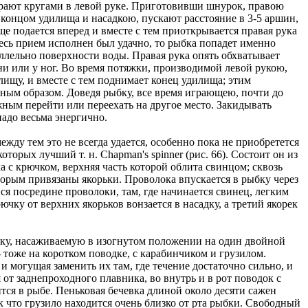
ирают кругами в левой руке. Приготовивши шнурок, правою
концом удилища и насадкою, пускают расстояние в 3-5 аршин,
е подается вперед и вместе с тем приоткрывается правая рука
весь прием исполнен был удачно, то рыбка попадет именно
раллельно поверхности воды. Правая рука опять обхватывает
ни или у ног. Во время потяжки, производимой левой рукою,
лищу, и вместе с тем поднимает конец удилища; этим
ьным образом. Доведя рыбку, все время играющею, почти до
ужным перейти или переехать на другое место. Закидывать
надо весьма энергично.
жду тем это не всегда удается, особенно пока не приобретется
торых лучший т. н. Chapman's spinner (рис. 66). Состоит он из
 с крючком, верхняя часть которой облита свинцом; сквозь
орым привязаны якорьки. Проволока впускается в рыбку через
йся посредине проволоки, там, где начинается свинец, легким
ючку от верхних якорьков вонзается в насадку, а третий якорек
бку, насаживаемую в изогнутом положении на один двойной
 тоже на коротком поводке, с карабинчиком и грузилом.
могущая заменить их там, где течение достаточно сильно, и
от заднепроходного плавника, во внутрь и в рот поводок с
тся в рыбе. Пеньковая бечевка длиной около десяти сажен
к что грузило находится очень близко от рта рыбки. Свободный