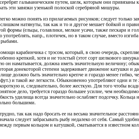
серебрят гальваническим путем, шелк, которым они привязаны 
ать эти завязки узенькой полоской серебряной мишуры.
 легко можно понять из прилагаемых рисунков; следует только з
слишком натянуты, так как и то и другое мешает бойкой и прав
й формы (ельцы, голавлики, мелкие усачи, также пескари и го
употреблять, напр., плотичек, но в таком случае, вместо изгиба 
и рыбами.
помощи карабинчика с трэсом, который, в свою очередь, скрепл
бенно крепкий, хотя и не толстый (этот сорт шелкового шнурка 
рую он наматывается, должна иметь значительную величину; об
оторая донекоторой степени задерживает движение катушки и да
лище должно быть значительно крепче и гораздо менее гибко, ч
 фут.) и такой же легкости. Обыкновенно употребляют одни и те
роткую и, следовательно, более жесткую. Для того чтобы всадит
онятное дело, требуется гораздо большее усилие, чем необходимо
ибкость удилища всегда значительно ослабляет подсечку. Кольца
вольно большими.
рудно, так как надо бросать ее на весьма значительное расстоян
 сначала следует забрасывать рыбу недалеко от себя. Самый удо
ежду первым кольцом и катушкой, сматывается в известном кол