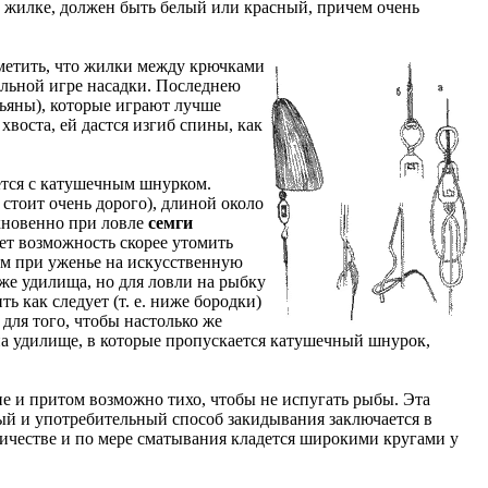
к жилке, должен быть белый или красный, причем очень
аметить, что жилки между крючками
ильной игре насадки. Последнею
льяны), которые играют лучше
хвоста, ей дастся изгиб спины, как
яется с катушечным шнурком.
стоит очень дорого), длиной около
ыкновенно при ловле
семги
ет возможность скорее утомить
ем при уженье на искусственную
 же удилища, но для ловли на рыбку
ь как следует (т. е. ниже бородки)
 для того, чтобы настолько же
 на удилище, в которые пропускается катушечный шнурок,
ие и притом возможно тихо, чтобы не испугать рыбы. Эта
бный и употребительный способ закидывания заключается в
ичестве и по мере сматывания кладется широкими кругами у