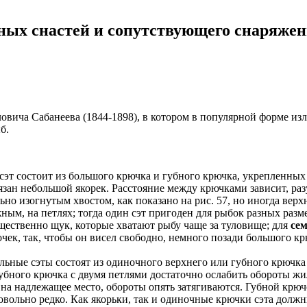
ных снастей и сопутствующего снаряже
ича Сабанеева (1844-1898), в котором в популярной форме изл
б.
эт состоит из большого крючка и губного крючка, укрепленных 
зан небольшой якорек. Расстояние между крючками зависит, раз
ильно изогнутым хвостом, как показано на рис. 57, но иногда верх
ным, на петлях; тогда один сэт пригоден для рыбок разных размер
щественно щук, которые хватают рыбу чаще за туловище; для
се
ек, так, чтобы он висел свободно, немного позади большого кр
льные сэты состоят из одиночного верхнего или губного крючка
бного крючка с двумя петлями достаточно ослабить обороты жилк
 на надлежащее место, обороты опять затягиваются. Губной крюч
овольно редко. Как якорьки, так и одиночные крючки сэта должн