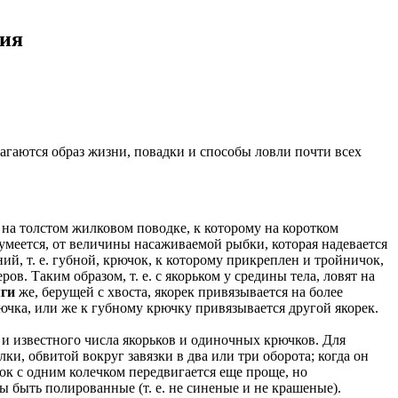
ния
агаются образ жизни, повадки и способы ловли почти всех
на толстом жилковом поводке, к которому на коротком
умеется, от величины насаживаемой рыбки, которая надевается
ний, т. е. губной, крючок, к которому прикреплен и тройничок,
ов. Таким образом, т. е. с якорьком у средины тела, ловят на
мги
же, берущей с хвоста, якорек привязывается на более
ючка, или же к губному крючку привязывается другой якорек.
 и известного числа якорьков и одиночных крючков. Для
и, обвитой вокруг завязки в два или три оборота; когда он
ок с одним колечком передвигается еще проще, но
ы быть полированные (т. е. не синеные и не крашеные).