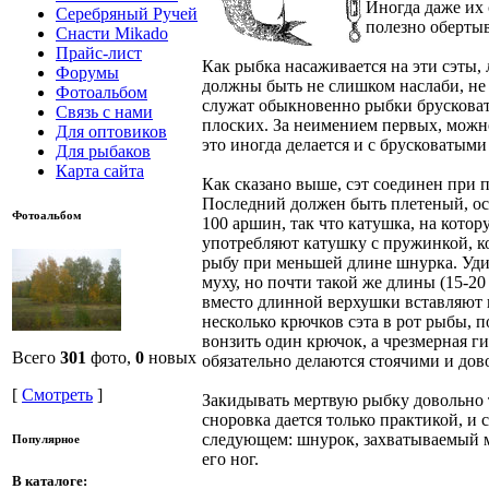
Иногда даже их 
Серебряный Ручей
полезно обертыв
Снасти Mikado
Прайс-лист
Как рыбка насаживается на эти сэты,
Форумы
должны быть не слишком наслаби, не 
Фотоальбом
служат обыкновенно рыбки брусковато
Связь с нами
плоских. За неимением первых, можно 
Для оптовиков
это иногда делается и с брусковатым
Для рыбаков
Карта сайта
Как сказано выше, сэт соединен при 
Последний должен быть плетеный, осо
Фотоальбом
100 аршин, так что катушка, на кото
употребляют катушку с пружинкой, к
рыбу при меньшей длине шнурка. Уди
муху, но почти такой же длины (15-20
вместо длинной верхушки вставляют ко
несколько крючков сэта в рот рыбы, п
вонзить один крючок, а чрезмерная г
Всего
301
фото,
0
новых
обязательно делаются стоячими и до
[
Смотреть
]
Закидывать мертвую рыбку довольно т
сноровка дается только практикой, и
следующем: шнурок, захватываемый м
Популярное
его ног.
В каталоге: