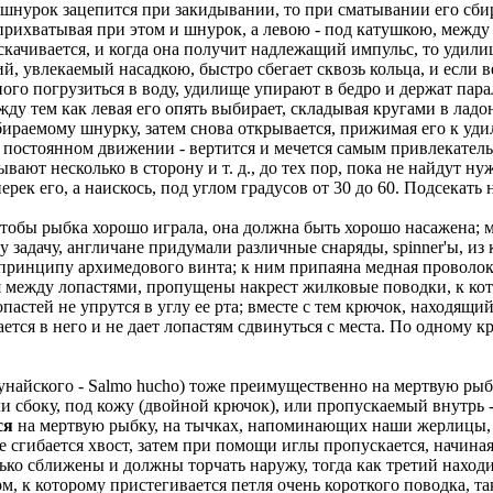
й шнурок зацепится при закидывании, то при сматывании его сб
рихватывая при этом и шнурок, а левою - под катушкою, между 
скачивается, и когда она получит надлежащий импульс, то удилищ
й, увлекаемый насадкою, быстро сбегает сквозь кольца, и если 
много погрузиться в воду, удилище упирают в бедро и держат па
у тем как левая его опять выбирает, складывая кругами в ладо
вбираемому шнурку, затем снова открывается, прижимая его к уди
 в постоянном движении - вертится и мечется самым привлекател
ывают несколько в сторону и т. д., до тех пор, пока не найдут н
рек его, а наискось, под углом градусов от 30 до 60. Подсекать 
тобы рыбка хорошо играла, она должна быть хорошо насажена; ме
задачу, англичане придумали различные снаряды, spinner'ы, из ко
принципу архимедового винта; к ним припаяна медная проволока
 между лопастями, пропущены накрест жилковые поводки, к кот
опастей не упрутся в углу ее рта; вместе с тем крючок, находящи
тся в него и не дает лопастям сдвинуться с места. По одному кр
унайского - Salmo hucho) тоже преимущественно на мертвую ры
 сбоку, под кожу (двойной крючок), или пропускаемый внутрь -
ся
на мертвую рыбку, на тычках, напоминающих наши жерлицы, и 
сгибается хвост, затем при помощи иглы пропускается, начиная 
лько сближены и должны торчать наружу, тогда как третий находи
м, к которому пристегивается петля очень короткого поводка, та