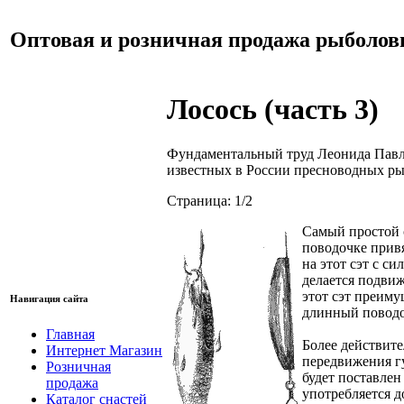
Оптовая и розничная продажа рыболов
Лосось (часть 3)
Фундаментальный труд Леонида Павлов
известных в России пресноводных ры
Страница: 1/2
Самый простой с
поводочке привя
на этот сэт с с
делается подвиж
этот сэт преиму
Навигация сайта
длинный поводоч
Главная
Более действите
Интернет Магазин
передвижения гу
Розничная
будет поставлен
продажа
употребляется д
Каталог снастей