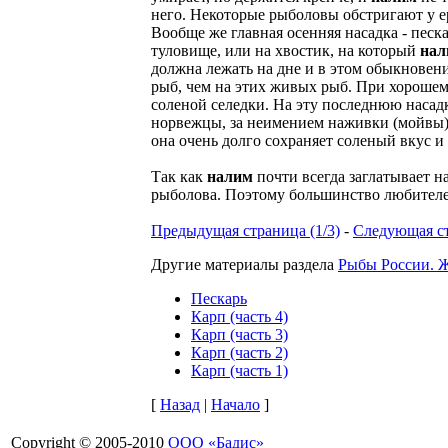
него. Некоторые рыболовы обстригают у е
Вообще же главная осенняя насадка - песк
туловище, или на хвостик, на который
нал
должна лежать на дне и в этом обыкнове
рыб, чем на этих живых рыб. При хорошем
соленой селедки. На эту последнюю насад
норвежцы, за неимением наживки (мойвы), 
она очень долго сохраняет соленый вкус и
Так как
налим
почти всегда заглатывает на
рыболова. Поэтому большинство любителей
Предыдущая страница (1/3)
-
Следующая ст
Другие материалы раздела
Рыбы России. Ж
Пескарь
Карп (часть 4)
Карп (часть 3)
Карп (часть 2)
Карп (часть 1)
[
Назад
|
Начало
]
Copyright © 2005-2010
ООО «Бадис»