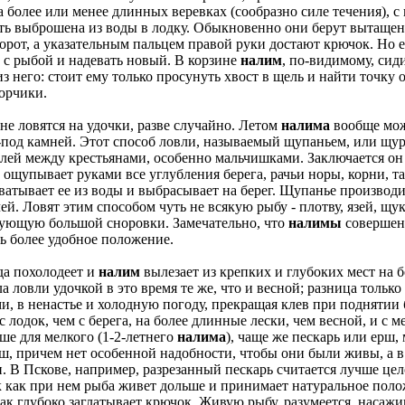
а более или менее длинных веревках (сообразно силе течения), с
ыть выброшена из воды в лодку. Обыкновенно они берут вытаще
ворот, а указательным пальцем правой руки достают крючок. Но 
 с рыбой и надевать новый. В корзине
налим
, по-видимому, сид
 из него: стоит ему только просунуть хвост в щель и найти точ
орчики.
не ловятся на удочки, разве случайно. Летом
налима
вообще можн
з-под камней. Этот способ ловли, называемый щупаньем, или щу
лей между крестьянами, особенно мальчишками. Заключается он в
, ощупывает руками все углубления берега, рачьи норы, корни, 
атывает ее из воды и выбрасывает на берег. Щупанье производи
й. Ловят этим способом чуть не всякую рыбу - плотву, язей, щу
ребующую большой сноровки. Замечательно, что
налимы
совершенн
ь более удобное положение.
да похолодеет и
налим
вылезает из крепких и глубоких мест на б
 ловли удочкой в это время те же, что и весной; разница только
, в ненастье и холодную погоду, прекращая клев при поднятии 
 лодок, чем с берега, на более длинные лески, чем весной, и с 
ьше для мелкого (1-2-летнего
налима
), чаще же пескарь или ерш
ерш, причем нет особенной надобности, чтобы они были живы, а в
ти. В Пскове, например, разрезанный пескарь считается лучше ц
 как при нем рыба живет дольше и принимает натуральное положе
ак глубоко заглатывает крючок. Живую рыбу, разумеется, насажи