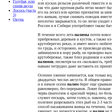
Голубая, или
или кусках рельсов различной тяжести и н
синяя акула
так что даже крупная рыба легко может б
Лосось (часть
его на леске) или крепко прихватив за ши
3)
его живым, лучше снимать поводок вместе
Окунь
неплотно закрывается, то он легко уходит
России и в Сибири употребляют также баг
В течение всего лета
налимы
почти вовсе 
прибрежных деревьев и кустов, а также и
крутоберегих реках, и имеет много любите
по грудь, и осторожно, не производя шума
забившуюся в нору рыбу, он проворно выхв
крутобережье, также близ родников и ключе
налимов
, несмотря на их скользкость, т
навыке нетрудно даже заставить их принят
Осеннее ужение начинается, как только во
двадцатых числах августа. В общем правила
и в начале осени
налим
берег еще урывками
равномерно, без перерывов. Ловят больше с
червь (выползок и красный червь), но бол
служит пескарь, затем голец и, наконец, 
полезнее разрезывать этих рыб на 2-3 час
способ насаживания живца на течении, так
умирает, но держится крепче, и
налим
не т