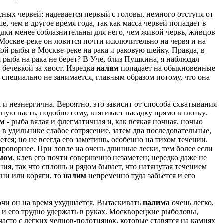
асных червей; надевается первый с головы, немного отступя от
е, чем в другое время года, так как масса червей попадает в
садки менее соблазнительны для него, чем живой червь, живцов
 Москве-реке он ловится почти исключительно на червя и на
кой рыбы в Москве-реке на рака и раковую шейку. Правда, в
 рыба на рака не берет? В Уче, близ Пушкина, я наблюдал
 бечевкой за хвост. Изредка
налим
попадает на обыкновенные
специально не занимается, главным образом потому, что она
 и неэнергична. Вероятно, это зависит от способа схватывания
мную пасть, подобно сому, втягивает насадку прямо в глотку;
им
- рыба вялая и флегматичная и, как всякая ночная, ночью
в удильнике слабое сотрясение, затем два последовательные,
ется; но не всегда его заметишь, особенно на тихом течении.
 проворнее. При ловле на очень длинные лески, тем более если
мом
, клев его почти совершенно незаметен; нередко даже не
ния, так что сплошь и рядом бывает, что натянутая течением
мни или коряги, то
налим
непременно туда забьется и его
ночи он на время ухудшается. Вытаскивать
налима
очень легко,
 и его трудно удержать в руках. Москворецкие рыболовы,
часто с легких челнов-полотнянок, которые ставятся на камнях