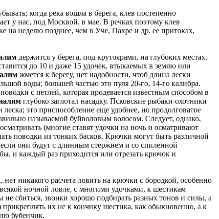
убывать; когда река вошла в берега, клев постепенно
ает у нас, под Москвой, в мае. В речках поэтому клев
е на неделю позднее, чем в Уче, Пахре и др. ее притоках,
алим
держится у берега, под крутоярами, на глубоких местах.
 ставится до 10 и даже 15 удочек, втыкаемых в землю или
алим
жмется к берегу, нет надобности, чтоб длина лески
льшой воды; большей частью это пуля 20-го, 14-го калибра.
поводки с петлей, которая продевается известным способом в
налим
глубоко заглотал насадку. Псковские рыбаки-охотники
и леска; это приспособление еще удобнее, но продолговатое
равильно называемой буйволовым волосом. Следует, однако,
 осматривать (многие ставят удочки на ночь и осматривают
лать поводки из тонких басков. Крючки могут быть различной
е, если они будут с длинным стержнем и со спиленной
ыбы, и каждый раз приходится или отрезать крючок и
., нет никакого расчета ловить на крючки с бородкой, особенно
 всякой ночной ловле, с многими удочками, к шестикам
ы не сбиться, звонки хорошо подбирать разных тонов и силы, а
) прикреплять их не к кончику шестика, как обыкновенно, а к
тлю бубенчик.