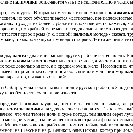
мелкие
налимчики
встречаются чуть не исключительно в таких м
стро, чем щурята. В кормных местах к июню молодые
налимчики
пескаря, но рост обусловливается местностью, принадлежностью
амнях и уходят на более глубокие и иловатые места, кажется, 
й зрелости, по крайней мере мелкие годовалые и полуторагодова
питается первое время (т. е. весной)
налимья
молодь - сказать тр
ь может, и выклюнувшуюся молодь этих рыб. Летом же пища ее с
 воды,
налим
едва ли не раньше других рыб снет от ее порчи. У
истот,
налимы
заметно уменьшаются в числе, а местами почти п
х тоже довольно много, а в среднем очень мало. Несомненно, чт
ето имеет непременным следствием больший или меньший мор
нал
ва паразитов, вызванных жарой:
и Сибири, может быть назван вполне русской рыбой; в Западной
чку в особенности, очень мало известны.
арядами, близкими к удочке, почти исключительно зимой, во вр
юю; летом же
налимы
на удочку вовсе не ловятся. Так как эта ры
мечено, что чем темнее ночи и хуже погода, тем
налим
берет луч
 на молодой месяц; тем не менее огонь костра или фонаря несом
ика. Многие московские рыболовы помнят небывалый клев
налим
ной; на Шексне и на р. Великой, близ Пскова, костер при лов