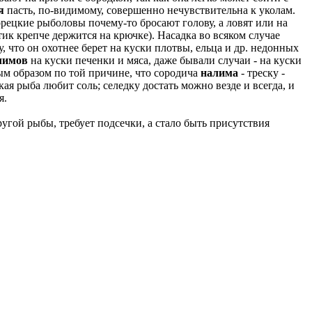
я
пасть, по-видимому, совершенно нечувствительна к уколам.
орецкие рыболовы почему-то бросают голову, а ловят или на
стик крепче держится на крючке). Насадка во всяком случае
, что он охотнее берет на куски плотвы, ельца и др. недонных
лимов
на куски печенки и мяса, даже бывали случаи - на куски
ым образом по той причине, что сородича
налима
- треску -
я рыба любит соль; селедку достать можно везде и всегда, и
я.
другой рыбы, требует подсечки, а стало быть присутствия