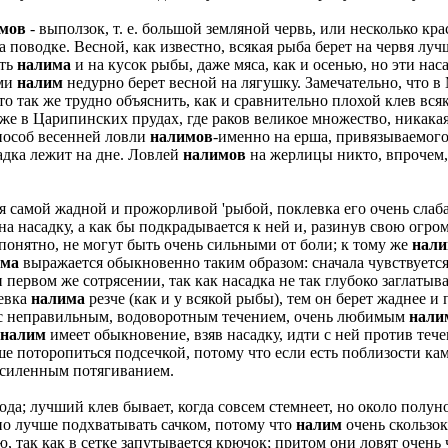
мов
- выползок, т. е. большой земляной червь, или несколько кр
 поводке. Весной, как известно, всякая рыба берет на червя лучш
ить
налима
и на кусок рыбы, даже мяса, как и осенью, но эти на
ами
налим
недурно берет весной на лягушку. Замечательно, что в
то так же трудно объяснить, как и сравнительно плохой клев вся
 же в Царипинских прудах, где раков великое множество, никакая
пособ весенней ловли
налимов
-именно на ерша, привязываемого
садка лежит на дне. Ловлей
налимов
на жерлицы никто, впрочем, 
 самой жадной и прожорливой 'рыбой, поклевка его очень слаба
на насадку, а как бы подкрадывается к ней и, разинув свою огро
понятно, не могут быть очень сильными от боли; к тому же
нал
има
выражается обыкновенно таким образом: сначала чувствуется 
 первом же сотрясении, так как насадка не так глубоко заглатыва
левка
налима
резче (как и у всякой рыбы), тем он берет жаднее и
х с неправильным, водоворотным течением, очень любимым
нали
налим
имеет обыкновение, взяв насадку, идти с ней против тече
чше поторопиться подсечкой, потому что если есть поблизости ка
усиленным потягиванием.
хода; лучший клев бывает, когда совсем стемнеет, но около полу
 но лучше подхватывать сачком, потому что
налим
очень скользок
, так как в сетке запутывается крючок; притом они ловят очень 