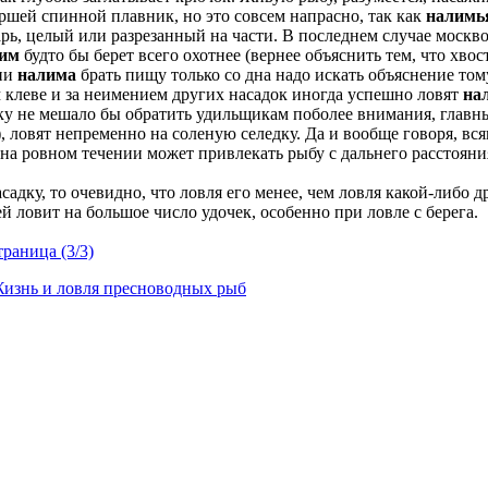
ршей спинной плавник, но это совсем напрасно, так как
налимь
арь, целый или разрезанный на части. В последнем случае москв
им
будто бы берет всего охотнее (вернее объяснить тем, что хво
нии
налима
брать пищу только со дна надо искать объяснение тому
 клеве и за неимением других насадок иногда успешно ловят
на
ку не мешало бы обратить удильщикам поболее внимания, главн
ловят непременно на соленую селедку. Да и вообще говоря, всяка
 на ровном течении может привлекать рыбу с дальнего расстояни
садку, то очевидно, что ловля его менее, чем ловля какой-либо 
 ловит на большое число удочек, особенно при ловле с берега.
раница (3/3)
изнь и ловля пресноводных рыб