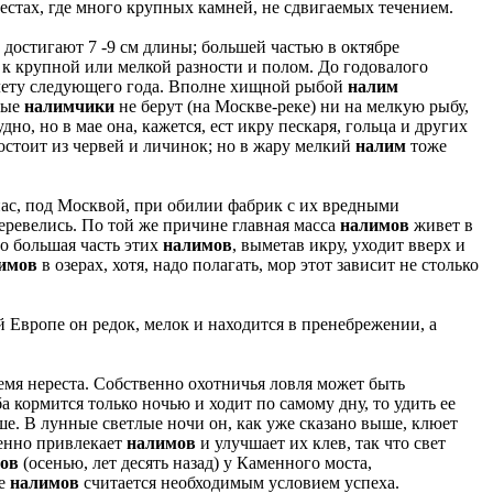
естах, где много крупных камней, не сдвигаемых течением.
достигают 7 -9 см длины; большей частью в октябре
 к крупной или мелкой разности и полом. До годовалого
к лету следующего года. Вполне хищной рыбой
налим
лые
налимчики
не берут (на Москве-реке) ни на мелкую рыбу,
удно, но в мае она, кажется, ест икру пескаря, гольца и других
остоит из червей и личинок; но в жару мелкий
налим
тоже
 нас, под Москвой, при обилии фабрик с их вредными
еревелись. По той же причине главная масса
налимов
живет в
о большая часть этих
налимов
, выметав икру, уходит вверх и
имов
в озерах, хотя, надо полагать, мор этот зависит не столько
 Европе он редок, мелок и находится в пренебрежении, а
емя нереста. Собственно охотничья ловля может быть
ба кормится только ночью и ходит по самому дну, то удить ее
ше. В лунные светлые ночи он, как уже сказано выше, клюет
ненно привлекает
налимов
и улучшает их клев, так что свет
ов
(осенью, лет десять назад) у Каменного моста,
ле
налимов
считается необходимым условием успеха.