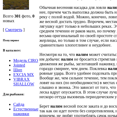
Обычная весенняя насадка для ловли
нали
нее, причем часть выползка должна быть на
Всего
301
фото,
0
реку с полой водой. Можно, конечно, лов
новых
же весной достать трудно. Впрочем, мест
лягушку идет только в небольших реках. Э
[
Смотреть
]
среднем течении ее раков мало, но почему
весьма оригинальный по своей простоте с
жерлицы, но только в том случае, если на
Популярное
сравнительно хлопотливее и неудобнее.
В каталоге:
Несмотря на то, что
налим
может считаться
им добычи:
налим
не бросается стремглав 
Модель CIRO
движения же рыбы, заглотавшей наживку, 
Jointed
гораздо смирнее, чем днем. Поклевка
нал
Шип
ровные удара. Всего удобнее подсекать при
EXCIA MX
Вообще же, чем сильнее течение, тем пок
VIBRAX
ловят на них (по необходимости) в места
SHALLOW
слышно и звонка. Это зависит от того, что
леска вдруг опускается. В этом случае лу
Для рыбаков:
нескоро оттуда вызовешь периодическим 
Сайда
Берет
налим
весной после заката и до вос
Естественные
так как он идет почти без сопротивления,
наживки
впрочем, не любят употреблять сачок ночью