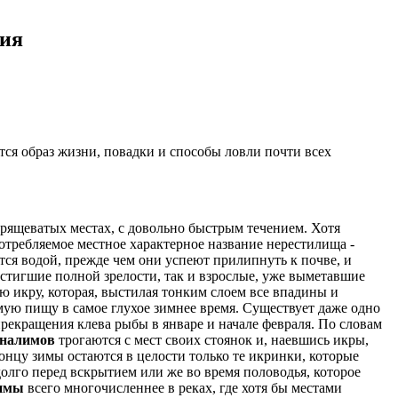
ния
ся образ жизни, повадки и способы ловли почти всех
хрящеватых местах, с довольно быстрым течением. Хотя
требляемое местное характерное название нерестилища -
ится водой, прежде чем они успеют прилипнуть к почве, и
стигшие полной зрелости, так и взрослые, уже выметавшие
ю икру, которая, выстилая тонким слоем все впадины и
мую пищу в самое глухое зимнее время. Существует даже одно
рекращения клева рыбы в январе и начале февраля. По словам
налимов
трогаются с мест своих стоянок и, наевшись икры,
концу зимы остаются в целости только те икринки, которые
долго перед вскрытием или же во время половодья, которое
имы
всего многочисленнее в реках, где хотя бы местами