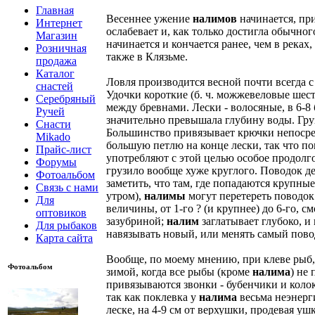
Главная
Весеннее ужение
налимов
начинается, при
Интернет
ослабевает и, как только достигла обычног
Магазин
начинается и кончается ранее, чем в реках
Розничная
также в Клязьме.
продажа
Каталог
Ловля производится весной почти всегда с 
снастей
Удочки короткие (б. ч. можжевеловые шести
Серебряный
между бревнами. Лески - волосяные, в 6-8 б
Ручей
значительно превышала глубину воды. Грузи
Снасти
Большинство привязывает крючки непосредс
Mikado
большую петлю на конце лески, так что по
Прайс-лист
употребляют с этой целью особое продолго
Форумы
грузило вообще хуже круглого. Поводок де
Фотоальбом
заметить, что там, где попадаются крупны
Связь с нами
утром),
налимы
могут перетереть поводок
Для
величины, от 1-го ? (и крупнее) до 6-го, 
оптовиков
зазубриной;
налим
заглатывает глубоко, и
Для рыбаков
навязывать новый, или менять самый пово
Карта сайта
Вообще, по моему мнению, при клеве рыб,
Фотоальбом
зимой, когда все рыбы (кроме
налима
) не
привязываются звонки - бубенчики и колок
так как поклевка у
налима
весьма неэнерги
леске, на 4-9 см от верхушки, продевая уш