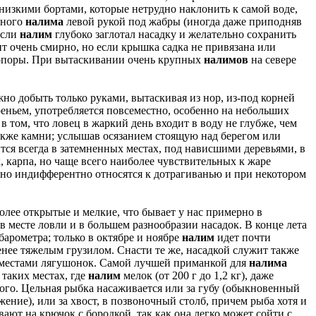
 низкими бортами, которые нетрудно наклонить к самой воде,
нного
налима
левой рукой под жабры (иногда даже приподняв
если
налим
глубоко заглотал насадку и желательно сохранить
ит очень смирно, но если крышка садка не привязана или
ку опоры. При вытаскивании очень крупных
налимов
на севере
о добыть только руками, вытаскивая из нор, из-под корней
реньем, употребляется повсеместно, особенно на небольших
 том, что ловец в жаркий день входит в воду не глубже, чем
также камни; услышав осязанием стоящую над берегом или
тся всегда в затемненных местах, под нависшими деревьями, в
к, карпа, но чаще всего наиболее чувствительных к жаре
о индифферентно относятся к дотрагиванью и при некотором
олее открытые и мелкие, что бывает у нас примерно в
 в месте ловли и в большем разнообразии насадок. В конце лета
барометра; только в октябре и ноябре
налим
идет почти
менее тяжелым грузилом. Снасти те же, насадкой служит также
, местами лягушонок. Самой лучшей приманкой для
налима
 таких местах, где
налим
мелок (от 200 г до 1,2 кг), даже
елого. Цельная рыбка насаживается или за губу (обыкновенный
ние), или за хвост, в позвоночный столб, причем рыба хотя и
вают на крючок с бородкой, так как она легко может сойти с