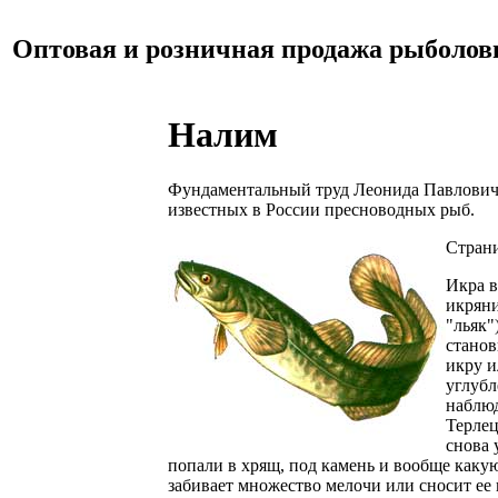
Оптовая и розничная продажа рыболов
Налим
Фундаментальный труд Леонида Павловича 
известных в России пресноводных рыб.
Страни
Икра в
икряни
"льяк"
станов
икру и
углубл
наблюд
Терлец
снова 
попали в хрящ, под камень и вообще каку
забивает множество мелочи или сносит ее