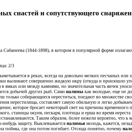
ных снастей и сопутствующего снаряже
Сабанеева (1844-1898), в котором в популярной форме излагают
ца: 2/3
ыметывается в реках, всегда на довольно мелких песчаных или 
ки выливают совершенно жидкую икру (откуда и произошло упо
) в ямках или между камнями, но значительная часть яичек унос
ится добычей других рыб. Сами
налимы
как молодые, еще не до
ли только собирающиеся нереститься, поедают во множестве сво
ения нерестилища, составляет самую обильную и легко добывае
ение, которое бросает некоторый свет на причины временного п
кого, станицы окуня, пескаря, плотицы и ерша во время нереста
устанавливаются. Таким образом, более нежели вероятно, что к 
ю-нибудь защиту. Выклевывается
налимья
молодь, кажется, неза
 на поймы, где она потом погибает. Отсюда понятно, почему
нал