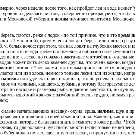
мерно, через неделю после того, как пройдет лед и вода начнет '
о уровня и сделалась чистой,- совершенно прекращается, что быв
, и в Московской губернии
налим
начинает ловиться в Москве-рек
берега, плотов, реже с лодок - по той причине, что в это время
н
ки в 1 м длиной), причем, если ловят с берега или плота, сразу
. ч. белых волос; при этом, так как ловят на глубоких местах и
н
ло почти. всегда требуется тяжелое, .сообразно силе течения бо
твенно к леске, но гораздо практичнее употреблять отдельные 
водок может быть легко заменен другим, что очень важно, когда
ватое грузило с 2 кольцами, к которым пристегивается поводок 
лается или из волоса, немного тоньше лески или из жилки, неп
е
налимы
или удочек ставят так много, что не успевают их часто
 своими мелкими, как щетка, зубами, а потому благоразумнее де
смотря по насадке и размерам рыбы в данной местности, но лучш
 вынуть короткий крючок с зазубриной очень трудно, не замяв р
док;
 сильно заглатывающих насадку,- окуня, ерша,
налима
, щук и др
 проявляют и половины своей обычной силы. Наконец, как и при
ольчики, которые бы давали знать в темноте о клеве рыбы. Чтоб
чная, то для большей чувствительности (если только не ветрено
ко бубенчика в петлю, сделанную из лески, и пропустив в эту пе