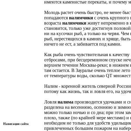
имеются каменистые перекаты, и почему 
Молодь растет очень быстро, не менее бы
попадаются
налимчики
с очень крупного 
возраста
налимчики
живут непременно в к
становится, только уже достигнув полово
ни на кусочки рыб, а только на червя. Чем 
рыб, нерестящихся в камнях и хряще, быт
ничего не ест, а забивается под камни.
Как рыба очень чувствительная к качеству
отбросами, при бесцеремонном спуске неч
верхнем течении Москвы-реки; в нижнем и
там остается. В Зауралье очень теплое л
от температуры воды, сколько QT множест
Налим - коренной житель северной России 
потому как жизнь, так и ловля его, на удо
Ловля
налима
производится удочками и сн
разделена на весеннюю, осеннюю и зимн
можно только ночью и со дна; при этом за
плохо, также (по крайней мере местами) и
необходим не только для удобств удильщ
Навигация сайта
привлеченных большим пожаром на набереж