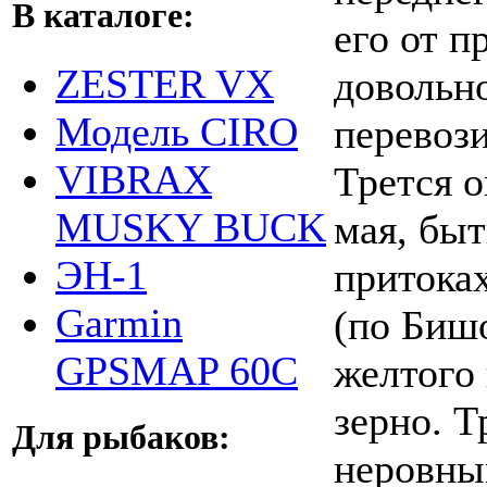
В каталоге:
его от п
ZESTER VX
довольн
Модель CIRO
перевози
VIBRAX
Трется о
MUSKY BUCK
мая, быт
ЭН-1
притоках
Garmin
(по Бишо
GPSMAP 60C
желтого 
зерно. Т
Для рыбаков:
неровны