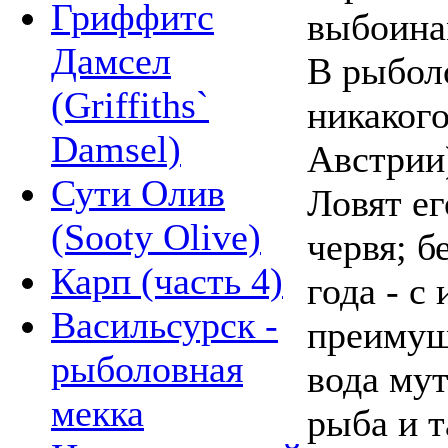
Гриффитс
выбоина
Дамсел
В рыбол
(Griffiths`
никакого
Damsel)
Австрии)
Сути Олив
Ловят ег
(Sooty Olive)
червя; б
Карп (часть 4)
года - с
Васильсурск -
преимущ
рыболовная
вода мут
мекка
рыба и т