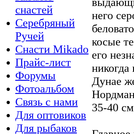
выдающи
снастей
него сер
Серебряный
беловато
Ручей
косые т
Снасти Mikado
его незн
Прайс-лист
никогда 
Форумы
Дунае же
Фотоальбом
Нордман
Связь с нами
35-40 см
Для оптовиков
Для рыбаков
Главное