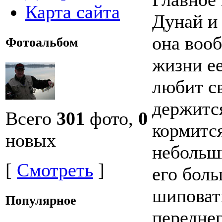
Карта сайта
Дунай и 
она вооб
Фотоальбом
жизни ее
любит с
держитс
Всего
301
фото,
0
кормится
новых
небольш
[
Смотреть
]
его боль
шиповат
Популярное
передне