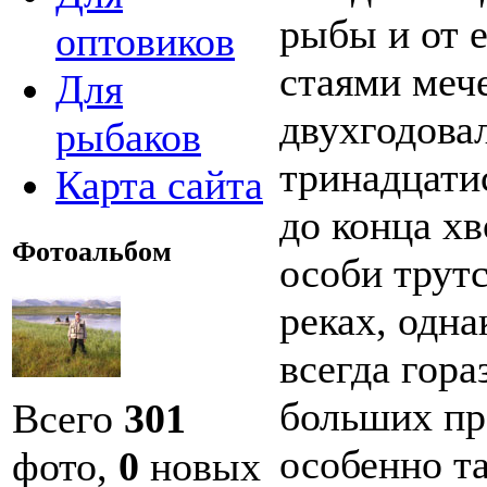
рыбы и от 
оптовиков
стаями меч
Для
двухгодова
рыбаков
тринадцати
Карта сайта
до конца х
Фотоальбом
особи трут
реках, одна
всегда гора
больших пр
Всего
301
особенно т
фото,
0
новых