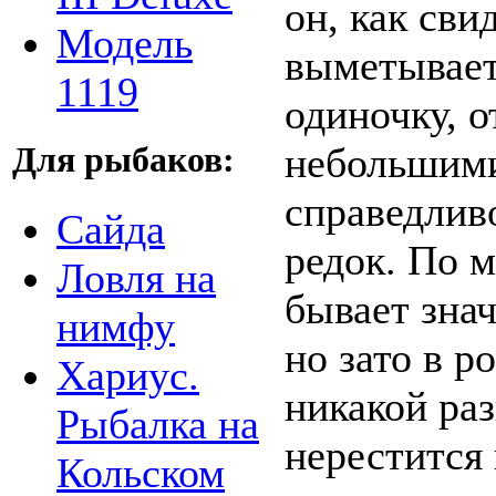
он, как сви
Модель
выметывает 
1119
одиночку, 
небольшими
Для рыбаков:
справедливо
Сайда
редок. По 
Ловля на
бывает знач
нимфу
но зато в р
Хариус.
никакой ра
Рыбалка на
нерестится 
Кольском