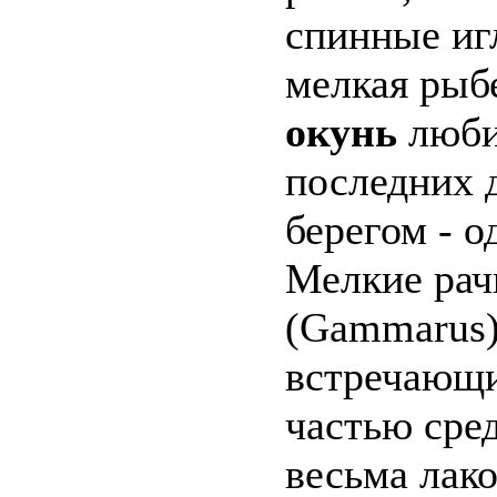
спинные иг
мелкая рыб
окунь
любит
последних д
берегом - о
Мелкие рач
(Gammarus)
встречающи
частью сре
весьма лак