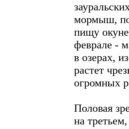
зауральски
мормыш, по
пищу окуней
феврале - м
в озерах,
растет чре
огромных р
Половая зр
на третьем,