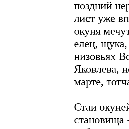
поздний нер
лист уже в
окуня мечу
елец, щука,
низовьях В
Яковлева, н
марте, тотч
Стаи окуне
становища -