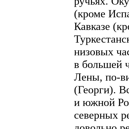
ручьях. Оку
(кроме Испа
Кавказе (кр
Туркестанск
низовых ча
в большей 
Лены, по-ви
(Георги). В
и южной Ро
северных р
довольно ре