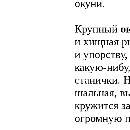
окуни.
Крупный
о
и хищная р
и упорству,
какую-нибу
станички. 
шальная, в
кружится з
огромную п