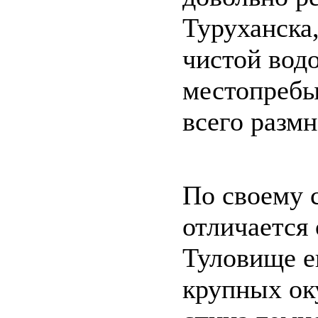
Туруханска,
чистой вод
местопребы
всего размн
По своему 
отличается 
Туловище е
крупных оку