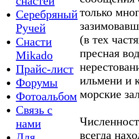
снастей
только мног
Серебряный
зазимовавш
Ручей
(в тех част
Снасти
пресная во
Mikado
нерестован
Прайс-лист
ильмени и к
Форумы
морские за
Фотоальбом
Связь с
Численност
нами
всегда нахо
Для