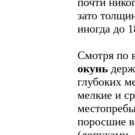
почти никог
зато толщин
иногда до 1
Смотря по в
окунь
держи
глубоких ме
мелкие и с
местопребы
поросшие в
(лопухами,