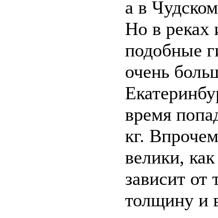
а в Чудско
Но в реках
подобные г
очень больш
Екатеринбу
время попа
кг. Впрочем
велики, как
зависит от 
толщину и 