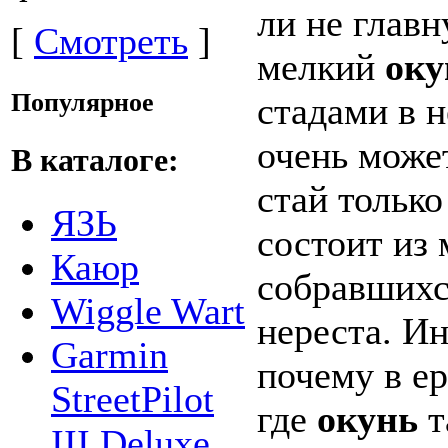
ли не глав
[
Смотреть
]
мелкий
оку
Популярное
стадами в н
очень может
В каталоге:
стай только
ЯЗЬ
состоит из
Каюр
собравшихс
Wiggle Wart
нереста. Ин
Garmin
почему в ер
StreetPilot
где
окунь
т
III Deluxe