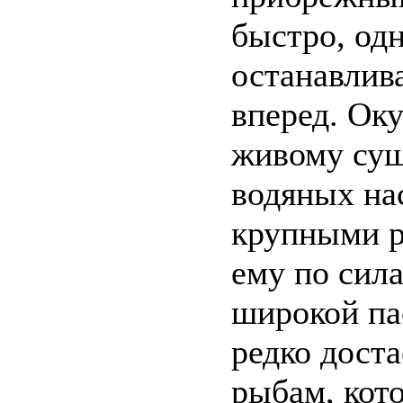
быстро, одн
останавлива
вперед. Оку
живому сущ
водяных на
крупными р
ему по сила
широкой па
редко дост
рыбам, кот