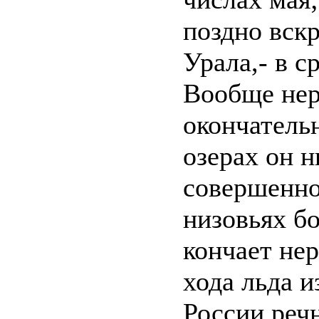
поздно вск
Урала,- в с
Вообще нер
окончательн
озерах он н
совершенно
низовьях бо
кончает не
хода льда и
России реч