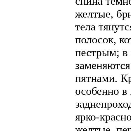
спина темно
желтые, бр
тела тянут
полосок, ко
пестрым; в
заменяются
пятнами. Кр
особенно в
заднепрохо
ярко-красн
желтые, пе