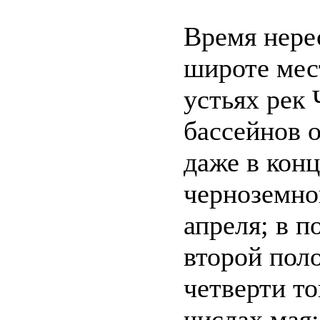
Время нере
широте мес
устьях рек
бассейнов о
даже в конц
черноземно
апреля; в п
второй пол
четверти то
числах мая;