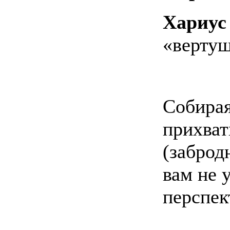
Хариу
«вертуш
Собирая
прихват
(заброд
вам не 
перспек