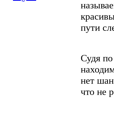
называе
красив
пути сл
Судя по
находим
нет шан
что не 