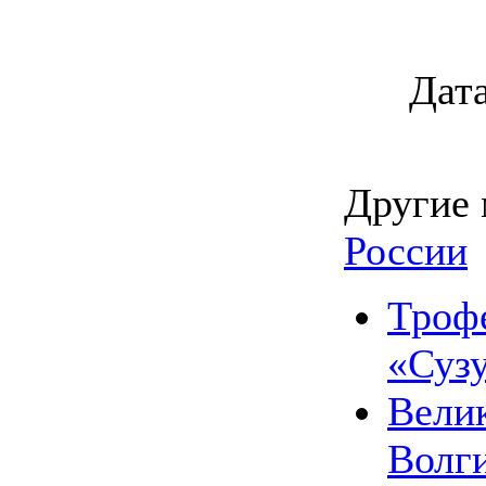
Дата
Другие 
России
Трофе
«Сузу
Велик
Волг