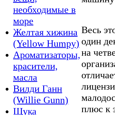
необходимые в
море
Весь эт
Желтая хижина
один де
(Yellow Humpy)
на четв
Ароматизаторы,
организ
красители,
отличае
масла
лицензи
Вилди Ганн
малодос
(Willie Gunn)
плюс к 
Щука