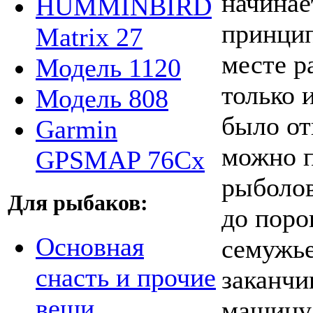
начинае
HUMMINBIRD
принцип
Matrix 27
месте р
Модель 1120
только 
Модель 808
было от
Garmin
можно п
GPSMAP 76Cx
рыболов
Для рыбаков:
до поро
Основная
семужье
снасть и прочие
заканчи
вещи,
машину 