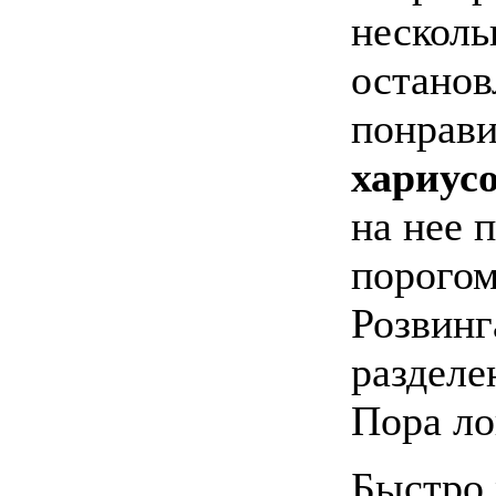
несколь
останов
понрави
хариус
на нее 
порогом
Розвинг
разделе
Пора ло
Быстро 