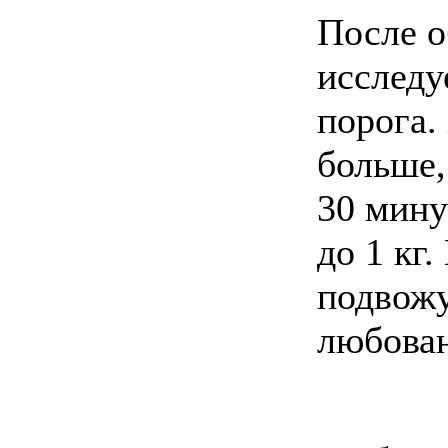
После о
исследу
порога.
больше, 
30 мину
до 1 кг
подвожу
любован