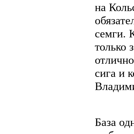
на Коль
обязате
семги. 
только 
отлично
сига и 
Владими
База од