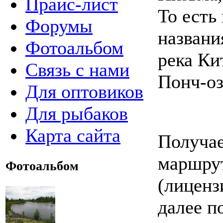
Прайс-лист
То есть
Форумы
названи
Фотоальбом
река Ки
Связь с нами
Понч-оз
Для оптовиков
Для рыбаков
Карта сайта
Получа
маршрут
Фотоальбом
(лиценз
далее п