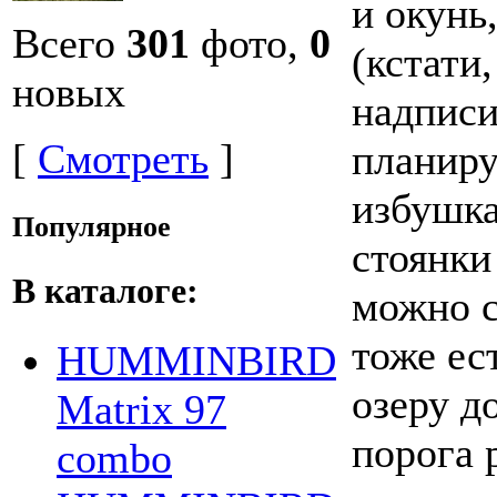
и окунь
Всего
301
фото,
0
(кстати
новых
надписи
[
Смотреть
]
планиру
избушка
Популярное
стоянки
В каталоге:
можно с
тоже ес
HUMMINBIRD
озеру д
Matrix 97
порога 
combo