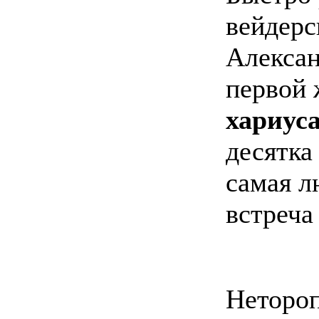
вейдерс
Алексан
первой 
хариус
десятка
самая л
встреча
Неторо