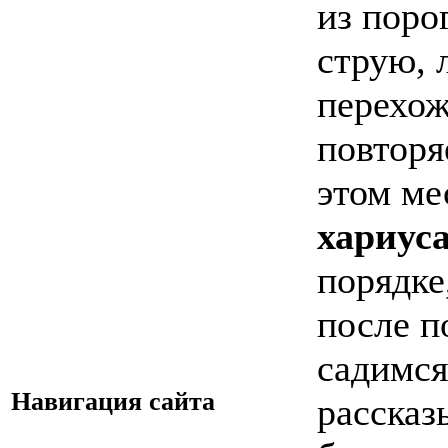
из поро
струю, 
перехож
повторя
этом ме
хариус
порядке
после п
садимся
Навигация сайта
рассказ