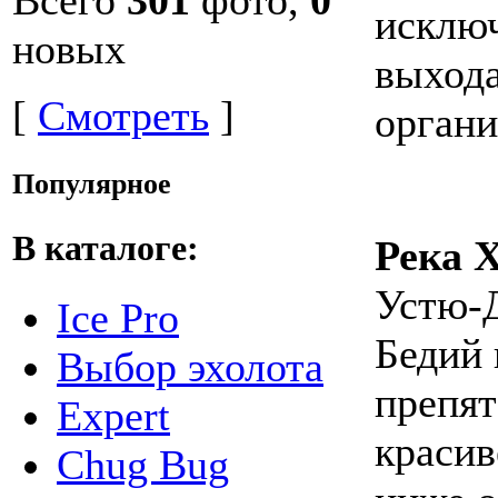
исключ
новых
выхода
[
Смотреть
]
органи
Популярное
В каталоге:
Река 
Устю-Д
Ice Pro
Бедий
Выбор эхолота
препят
Expert
краси
Chug Bug