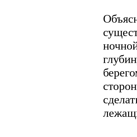
Объясн
сущест
ночной
глуби
берего
сторон
сделат
лежащ