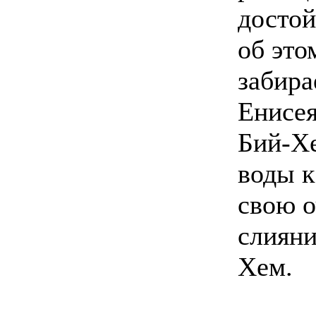
достой
об это
забира
Енисея
Бий-Хе
воды к
свою о
слияни
Хем.