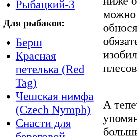
ниже о
Рыбацкий-3
можно 
Для рыбаков:
обнося
обязат
Берш
изобил
Красная
плесов
петелька (Red
Tag)
Чешская нимфа
А тепе
(Czech Nymph)
упомя
Снасти для
больши
береговой