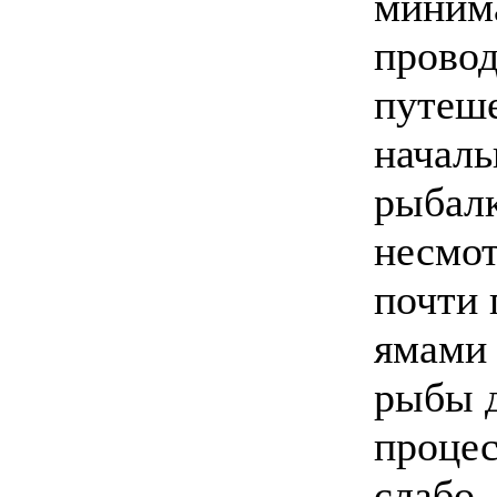
минима
провод
путеш
началь
рыбалк
несмот
почти 
ямами 
рыбы 
процес
слабо,