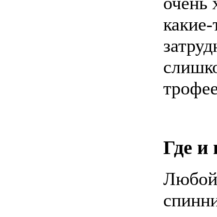
очень 
какие-
затруд
слишко
трофее
Где и
Любой
спинни