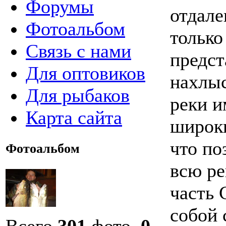
Форумы
отдале
Фотоальбом
только
Связь с нами
предст
Для оптовиков
нахлыс
Для рыбаков
реки и
Карта сайта
широки
что по
Фотоальбом
всю ре
часть 
собой 
Всего
301
фото,
0