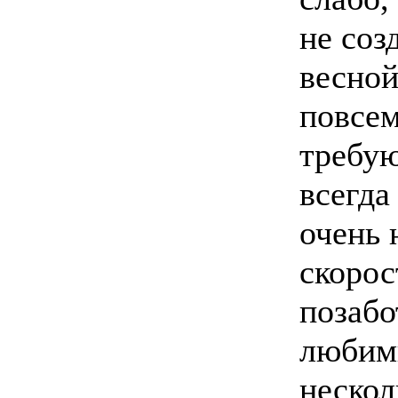
не соз
весной
повсем
требую
всегда
очень 
скорос
позабо
любимы
нескол