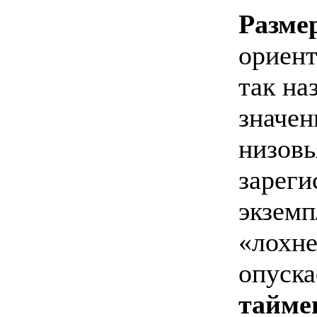
Разме
ориент
так н
значен
низовь
зарег
экземп
«лохне
опуска
тайме