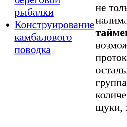
не тол
рыбалки
налима
Конструирование
тайме
камбалового
возмож
поводка
проток
осталь
группа
количе
щуки, 