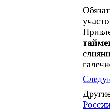
Обязат
участо
Привле
тайме
слияни
галечн
Следую
Другие
Росси