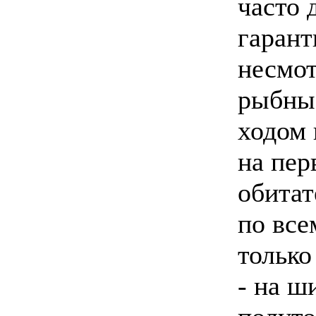
часто 
гарант
несмот
рыбные
ходом 
на пер
обитат
по все
только
- на ш