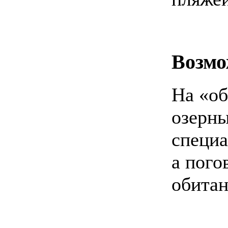
Возмо
На «о
озерн
специа
а пого
обитан