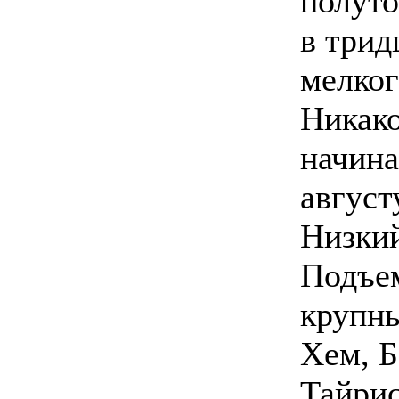
полуто
в трид
мелког
Никако
начина
август
Низкий
Подъем
крупны
Хем, Б
Тайрис