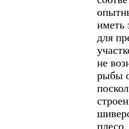
опытн
иметь 
для пр
участк
не воз
рыбы о
поскол
строен
шиверо
плесо.