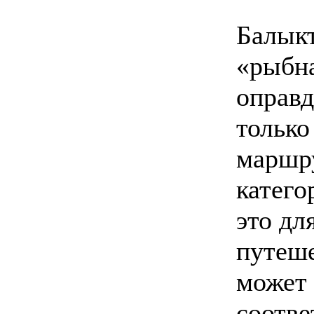
Балыкт
«рыбна
оправд
только
маршру
катего
это дл
путеше
может 
соотв