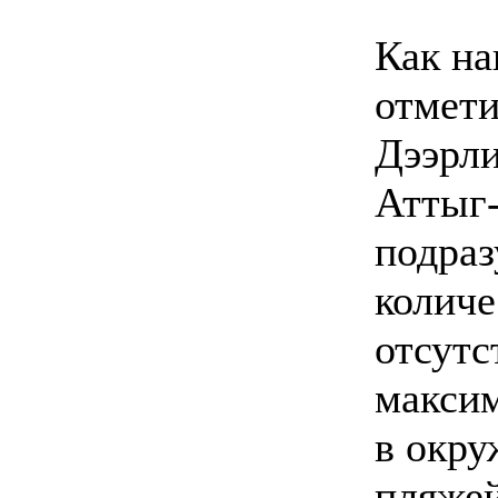
Как на
отмети
Дээрли
Аттыг-
подраз
количе
отсутс
максим
в окру
пляжей