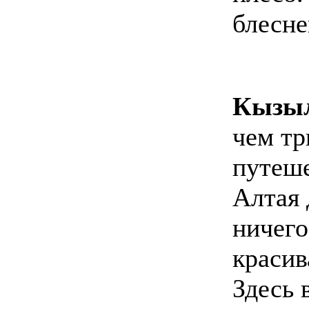
блесне
Кызы
чем тр
путеше
Алтая 
ничего
красив
Здесь 