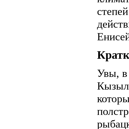
степей
действ
Енисей
Кратк
Увы, в
Кызыла
которы
полстр
рыбац