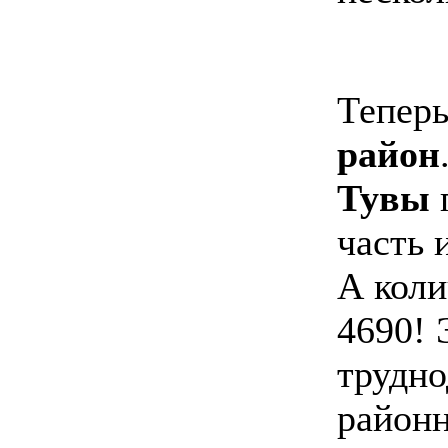
Теперь
район
Тувы
часть 
А коли
4690! 
трудно
районн