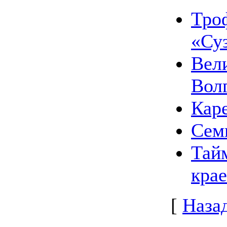
Тро
«Су
Вел
Вол
Кар
Семг
Тай
крае
[
Наза