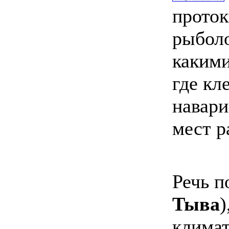
проток
рыболо
какими
где кл
навари
мест р
Речь п
Тыва
)
климат