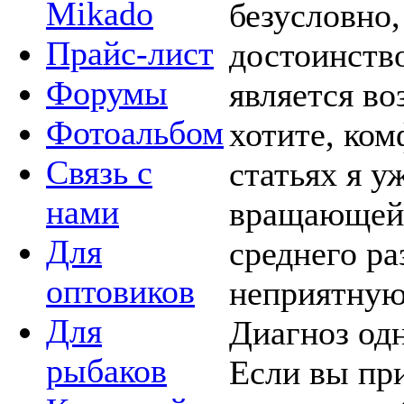
Mikado
безусловно
Прайс-лист
достоинств
Форумы
является во
Фотоальбом
хотите, ко
Связь с
статьях я у
нами
вращающейс
Для
среднего р
оптовиков
неприятную
Для
Диагноз одн
рыбаков
Если вы пр