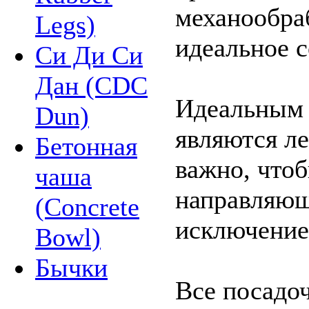
механообра
Legs)
идеальное 
Си Ди Си
Дан (CDC
Идеальным 
Dun)
являются л
Бетонная
важно, что
чаша
направляющ
(Concrete
исключение
Bowl)
Бычки
Все посадоч