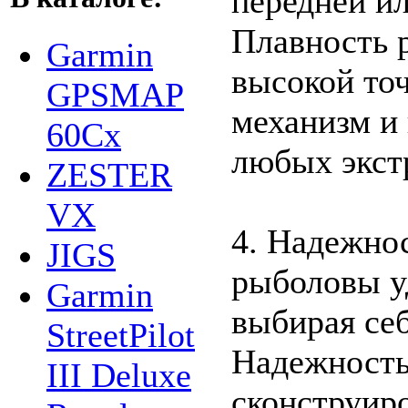
передней ил
Плавность р
Garmin
высокой то
GPSMAP
механизм и
60Cx
любых экст
ZESTER
VX
4. Надежнос
JIGS
рыболовы у
Garmin
выбирая се
StreetPilot
Надежность
III Deluxe
сконструир