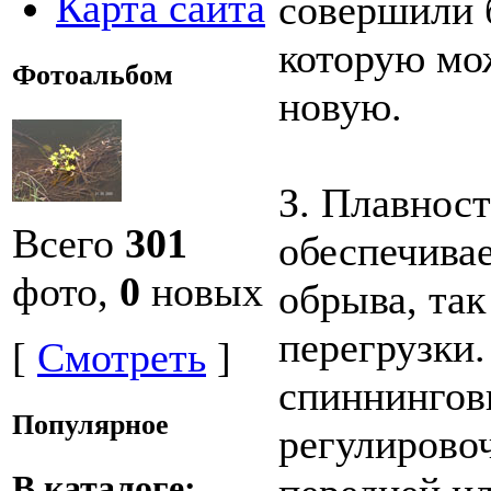
Карта сайта
совершили 
которую мо
Фотоальбом
новую.
З. Плавност
Всего
301
обеспечивае
фото,
0
новых
обрыва, так
перегрузки.
[
Смотреть
]
спиннингов
Популярное
регулирово
В каталоге: