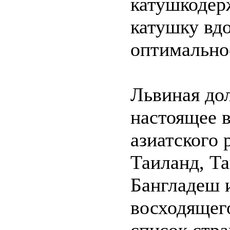
катушкодерж
катушку вд
оптимально
Львиная до
настоящее в
азиатского 
Таиланд, Та
Бангладеш и
восходящего
список стра