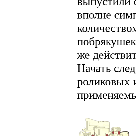
выпустили 
вполне сим
количество
побрякушек.
же действи
Начать след
роликовых 
применяемы