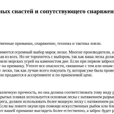
ных снастей и сопутствующего снаряже
твенные приманки, снаряжение, техника и тактика ловли.
имеется огромный выбор марок лески. Многие производители, акт
ая из всех. Но не торопитесь с выбором, так как ваша леска до
овли морских угрей на каменистом дне. Если при первом забросе 
 на приманку. Учтите все опасности, связанные с тем или иным
 лески, так как лучше всего покупать ту, которая уже была пр
они продаются в ассортименте и по приемлемой цене.
зличную прочность, но она должна соответствовать тому виду ры
ткрытых пляжах используется основная леска с натяжением разрыв
ега, должен использовать более мощную леску с натяжением раз
Если вы ловите окуня при помощи искусственных рыбок или бле
ит вашей приманке выглядеть более естественно, а заброс будет