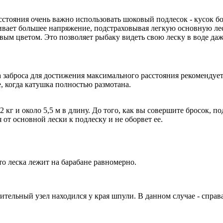
асстояния очень важно использовать шоковый подлесок - кусок б
ивает большее напряжение, подстраховывая легкую основную ле
 цветом. Это позволяет рыбаку видеть свою леску в воде даж
заброса для достижения максимального расстояния рекомендуется
, когда катушка полностью размотана.
 кг и около 5,5 м в длину. До того, как вы совершите бросок, по
 от основной лески к подлеску и не оборвет ее.
что леска лежит на барабане равномерно.
ительный узел находился у края шпули. В данном случае - справа