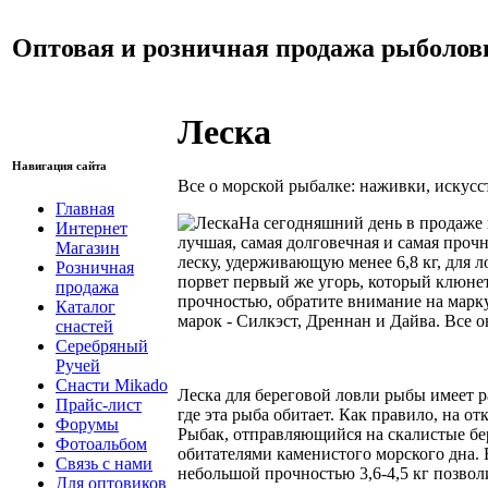
Оптовая и розничная продажа рыболов
Леска
Навигация сайта
Все о морской рыбалке: наживки, искусс
Главная
На сегодняшний день в продаже 
Интернет
лучшая, самая долговечная и самая прочн
Магазин
леску, удерживающую менее 6,8 кг, для л
Розничная
порвет первый же угорь, который клюнет
продажа
прочностью, обратите внимание на марку
Каталог
марок - Силкэст, Дреннан и Дайва. Все 
снастей
Серебряный
Ручей
Снасти Mikado
Леска для береговой ловли рыбы имеет ра
Прайс-лист
где эта рыба обитает. Как правило, на о
Форумы
Рыбак, отправляющийся на скалистые бер
Фотоальбом
обитателями каменистого морского дна. 
Связь с нами
небольшой прочностью 3,6-4,5 кг позвол
Для оптовиков