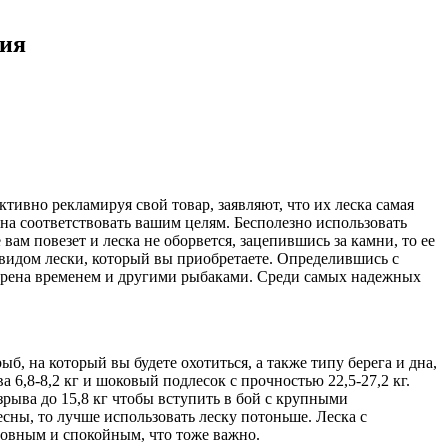
ния
ивно рекламируя свой товар, заявляют, что их леска самая
лжна соответствовать вашим целям. Бесполезно использовать
вам повезет и леска не оборвется, зацепившись за камни, то ее
 видом лески, который вы приобретаете. Определившись с
оверена временем и другими рыбаками. Среди самых надежных
б, на который вы будете охотиться, а также типу берега и дна,
а 6,8-8,2 кг и шоковый подлесок с прочностью 22,5-27,2 кг.
рыва до 15,8 кг чтобы вступить в бой с крупными
сны, то лучше использовать леску потоньше. Леска с
 ровным и спокойным, что тоже важно.