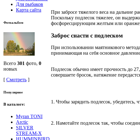
Для рыбаков
Карта сайта
При забросе тяжелого веса на дальние р
Поскольку подлесок тяжелее, он выдерж
фосфоресцирующим желтым или оранжевым
Фотоальбом
Заброс снасти с подлеском
При использовании маятникового метода 
принимающая на себя основное давление
Всего
301
фото,
0
новых
Подлесок обычно имеет прочность до 27,2
совершаете бросок, натяжение передастся
[
Смотреть
]
Популярное
1. Чтобы зарядить подлесок, убедитесь, 
В каталоге:
Myran TONI
Arctic
2. Намотайте подлесок так, чтобы соедин
SILVER
STREAM-X
HUMMINBIRD