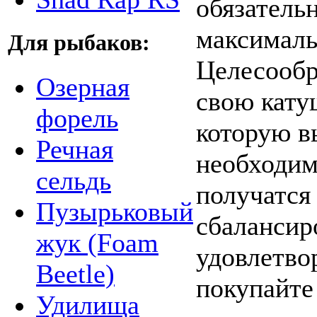
обязатель
максималь
Для рыбаков:
Целесообр
Озерная
свою кату
форель
которую в
Речная
необходим
сельдь
получатся
Пузырьковый
сбалансир
жук (Foam
удовлетво
Beetle)
покупайте
Удилища