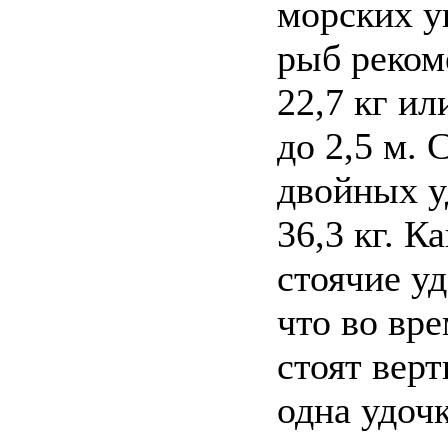
морских у
рыб реком
22,7 кг ил
до 2,5 м.
двойных уд
36,3 кг. К
стоячие уд
что во вр
стоят верт
одна удочк