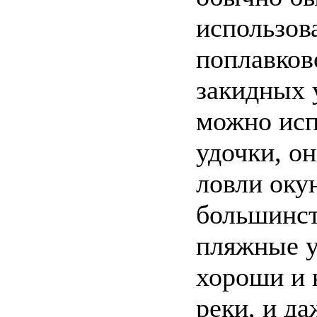
использов
поплавков
закидных 
можно исп
удочки, о
ловли оку
большинст
пляжные у
хороши и н
реки, и да