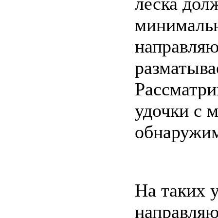
леска дол
минимальн
направляю
разматывае
Рассматри
удочки с 
обнаружим
На таких 
направляю