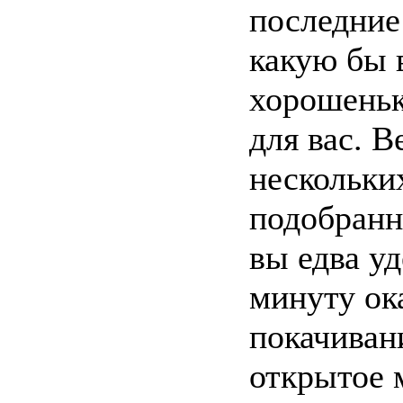
последние
какую бы 
хорошеньк
для вас. В
нескольких
подобранн
вы едва у
минуту ок
покачиван
открытое 