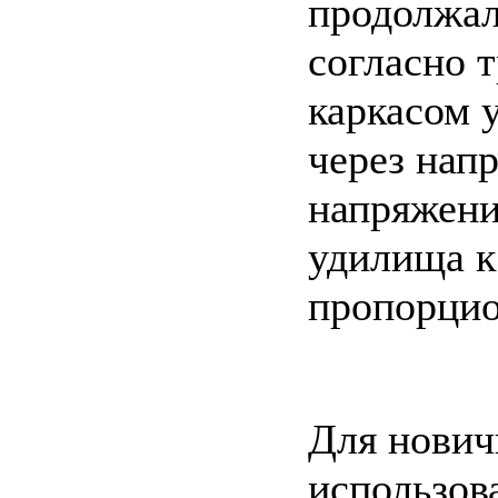
продолжал
согласно 
каркасом 
через нап
напряжение
удилища к
пропорцио
Для нович
использов