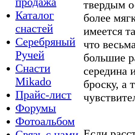
продажа
твердым о
Каталог
более мяг
снастей
имеется т
Серебряный
что весьм
Ручей
большие р
Снасти
середина 
Mikado
броску, а 
Прайс-лист
чувствите
Форумы
Фотоальбом
Если расс
Связь с нами