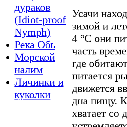
дураков
Усачи наход
(Idiot-proof
зимой и лет
Nymph)
4 °С они п
Река Обь
часть време
Морской
где обитаю
налим
питается ры
Личинки и
движется вв
куколки
дна пищу. К
хватает со 
устремляетс