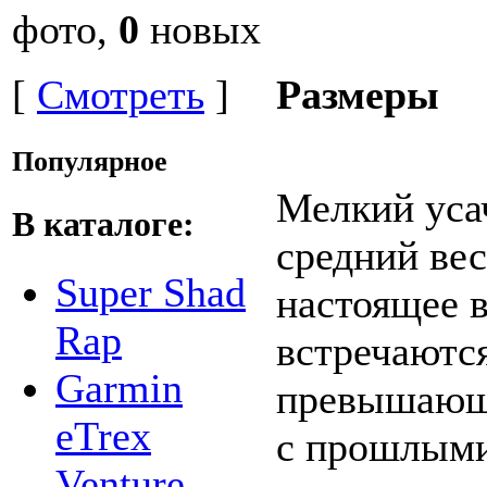
фото,
0
новых
[
Смотреть
]
Размеры
Популярное
Мелкий усач
В каталоге:
средний вес
Super Shad
настоящее в
Rap
встречаютс
Garmin
превышающи
eTrex
с прошлыми
Venture