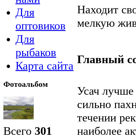
Находит сво
Для
мелкую жив
оптовиков
Для
рыбаков
Главный с
Карта сайта
Фотоальбом
Усач лучше 
сильно пах
течении рек
Всего
301
наиболее ак