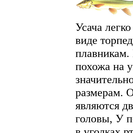
Усача легко
виде торпе
плавникам. 
похожа на ус
значительно
размерам. 
являются дв
головы, У 
в уголках р