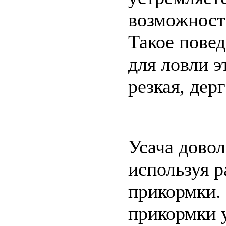
возможност
Такое повед
для ловли э
резкая, дер
Усача довол
используя 
прикормки.
прикормки у