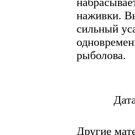
набрасывае
наживки. В
сильный ус
одновремен
рыболова.
Дата
Другие мат