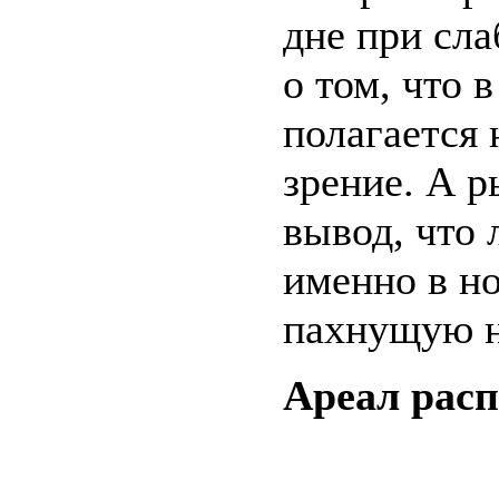
дне при сла
о том, что 
полагается 
зрение. А р
вывод, что 
именно в н
пахнущую н
Ареал рас