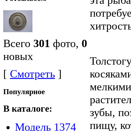
потребуе
хитрость
Всего
301
фото,
0
новых
Толстог
[
Смотреть
]
косякам
мелкими
Популярное
растите
В каталоге:
зубы, по
пищу, ко
Модель 1374