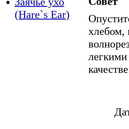
Совет
Заячье ухо
(Hare`s Ear)
Опустите
хлебом, 
волнорез
легкими 
качеств
Да