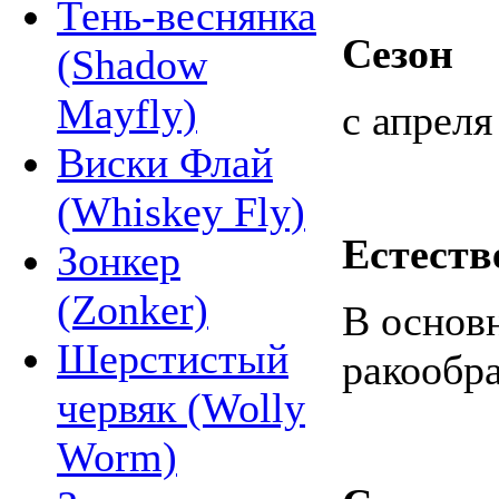
Тень-веснянка
Сезон
(Shadow
Mayfly)
с апреля
Виски Флай
(Whiskey Fly)
Естеств
Зонкер
(Zonker)
В основ
Шерстистый
ракообр
червяк (Wolly
Worm)