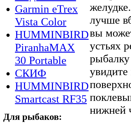
желудке
Garmin eTrex
лучше вб
Vista Color
вы может
HUMMINBIRD
устьях р
PiranhaMAX
рыбалку 
30 Portable
увидите
СКИФ
поверхн
HUMMINBIRD
поклевы
Smartcast RF35
нижней 
Для рыбаков: