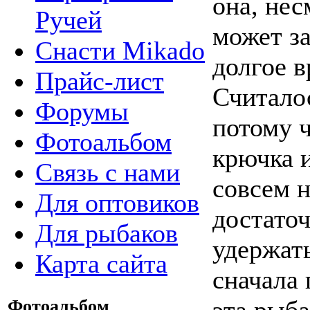
она, нес
Ручей
может за
Снасти Mikado
долгое 
Прайс-лист
Считалос
Форумы
потому ч
Фотоальбом
крючка и
Связь с нами
совсем н
Для оптовиков
достаточ
Для рыбаков
удержат
Карта сайта
сначала 
эта рыба
Фотоальбом