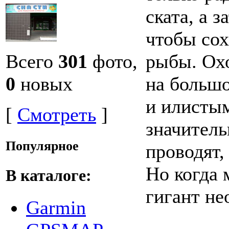
ската, а 
чтобы сох
Всего
301
фото,
рыбы. Охо
0
новых
на большо
и илистым
[
Смотреть
]
значитель
Популярное
проводят,
Но когда 
В каталоге:
гигант не
Garmin