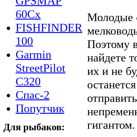
GPSMAP
60Cx
Молодые с
FISHFINDER
мелководь
100
Поэтому в
Garmin
найдете т
StreetPilot
их и не бу
C320
останется 
Спас-2
отправить
Попутчик
непремен
гигантом.
Для рыбаков: