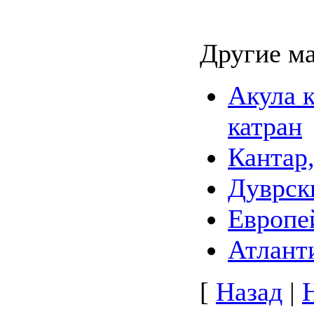
Другие м
Акула 
катран
Кантар
Дуврск
Европе
Атлант
[
Назад
|