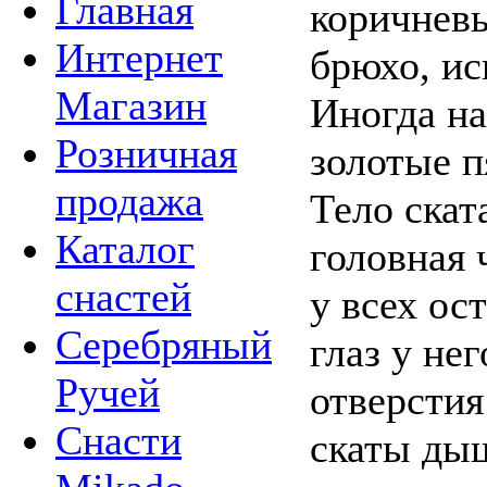
Главная
коричневы
Интернет
брюхо, и
Магазин
Иногда на
Розничная
золотые п
продажа
Тело скат
Каталог
головная 
снастей
у всех ос
Серебряный
глаз у не
Ручей
отверстия
Снасти
скаты дыш