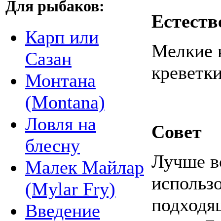
Для рыбаков:
Естеств
Карп или
Мелкие 
Сазан
креветки
Монтана
(Montana)
Ловля на
Совет
блесну
Лучше вс
Малек Майлар
использо
(Mylar Fry)
подходя
Введение