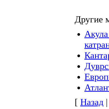
Другие 
Акула
катра
Канта
Дуврс
Европ
Атлан
[
Назад