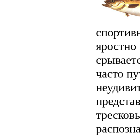
спортив
яростно 
срываетс
часто пу
неудивит
предста
тресков
распозна