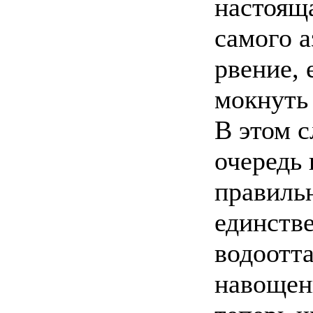
настояща
самого а
рвение, 
мокнуть
В этом 
очередь 
правиль
единств
водоотт
навощен