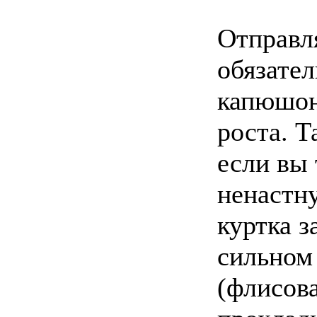
Отправля
обязател
капюшон
роста. Т
если вы 
ненастн
куртка 
сильном 
(флисова