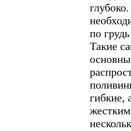
глубоко.
необход
по грудь
Такие са
основны
распрос
поливин
гибкие, 
жестким
нескольк