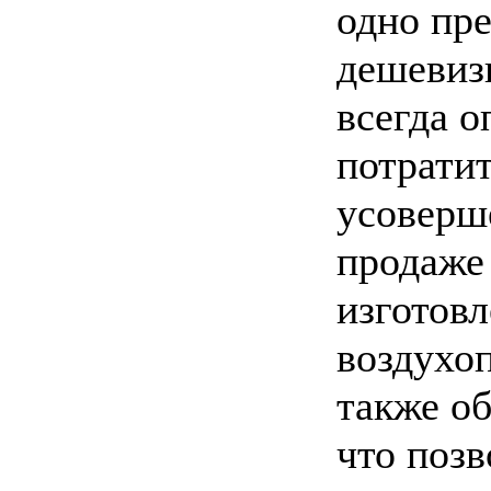
одно пр
дешевизн
всегда о
потратит
усоверш
продаже
изготов
воздухо
также об
что позв