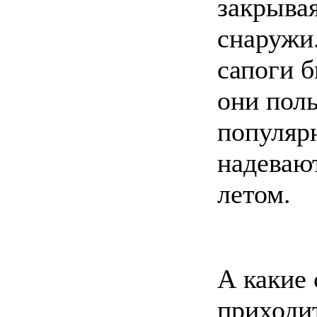
закрывая
снаружи.
сапоги б
они пол
популяр
надевают
летом.
А какие 
приходит