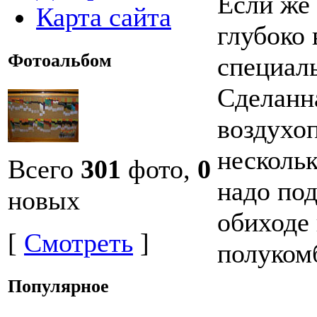
Если же
Карта сайта
глубоко 
Фотоальбом
специал
Сделанна
воздухо
нескольк
Всего
301
фото,
0
надо под
новых
обиходе
[
Смотреть
]
полуком
Популярное