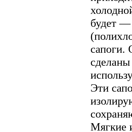
холодно
будет —
(полихл
сапоги.
сделаны 
использ
Эти сап
изолиру
сохраня
Мягкие и