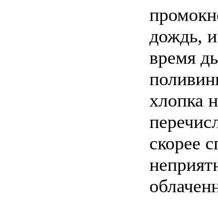
промокне
дождь, и
время д
поливин
хлопка н
перечис
скорее 
неприят
облаченн