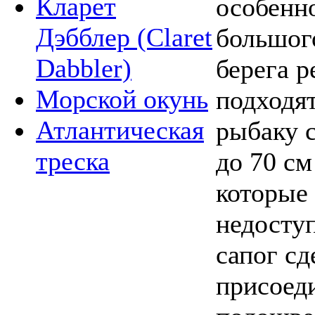
Кларет
особенно
Дэбблер (Claret
большог
Dabbler)
берега р
Морской окунь
подходят
Атлантическая
рыбаку с
треска
до 70 см
которые 
недосту
сапог сд
присоед