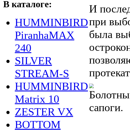
В каталоге:
И послед
при выбо
HUMMINBIRD
была вы
PiranhaMAX
остроко
240
позволя
SILVER
протекат
STREAM-S
HUMMINBIRD
Matrix 10
ZESTER VX
BOTTOM