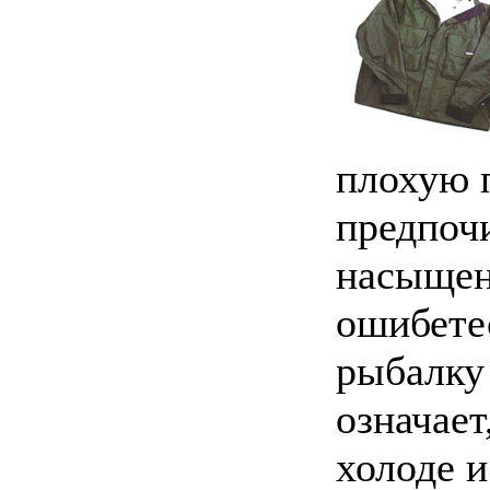
плохую п
предпоч
насыщен
ошибетес
рыбалку 
означает
холоде и