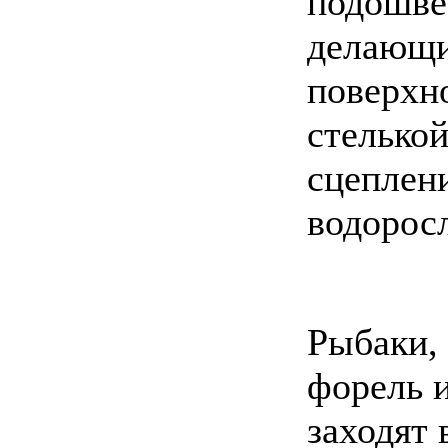
подошве
делающи
поверхн
стелько
сцеплен
водорос
Рыбаки,
форель 
заходят 