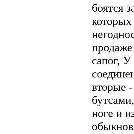
боятся з
которых 
негоднос
продаже
сапог, У
соединен
вторые -
бутсами
ноге и и
обыкнов