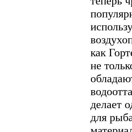
теперь 
популяр
использ
воздухо
как Горт
не тольк
обладаю
водоотт
делает 
для рыб
материа