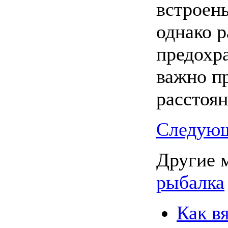
встроены
однако 
предохр
важно п
расстоян
Следующ
Другие 
рыбалка
Как в