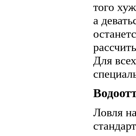
того хуж
а девать
останетс
рассчиты
Для всех
специал
Водоот
Ловля на
стандарт