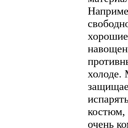
Например
свободно
хорошие 
навощенн
противн
холоде. 
защищает
испарять
костюм, 
очень ко