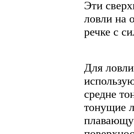
Эти сверх
ловли на 
речке с с
Для ловли
использу
средне то
тонущие л
плавающую
поверхнос