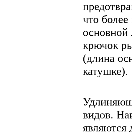
предотвра
что более
основной 
крючок ры
(длина ос
катушке).
Удлиняющ
видов. На
являются 