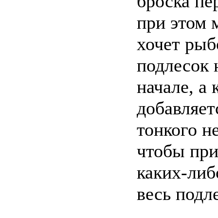
броска пе
при этом 
хочет рыб
подлесок 
начале, а 
добавляет
тонкого н
чтобы при
каких-либ
весь подл