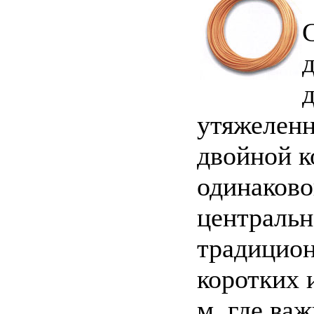
утяжеленн
двойной к
одинаково
центральн
традицион
коротких 
м, где важ