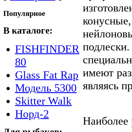
изготовле
Популярное
конусные,
В каталоге:
нейлонов
подлески.
FISHFINDER
специальн
80
имеют раз
Glass Fat Rap
являясь п
Модель 5300
Skitter Walk
Норд-2
Наиболее 
Для рыбаков: