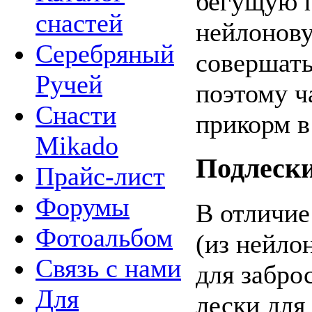
бегущую 
снастей
нейлонову
Серебряный
совершать
Ручей
поэтому ч
Снасти
прикорм в
Mikado
Подлески
Прайс-лист
Форумы
В отличие
Фотоальбом
(из нейло
Связь с нами
для забро
Для
лески для