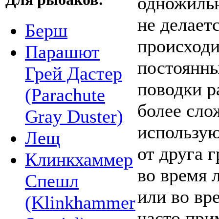
одножильн
не делает
Берш
происходит
Парашют
постоянн
Грей Дастер
поводки р
(Parachute
более сло
Gray Duster)
использую
Лещ
от друга 
Клинкхаммер
во время 
Спешл
или во вр
(Klinkhammer
часто при