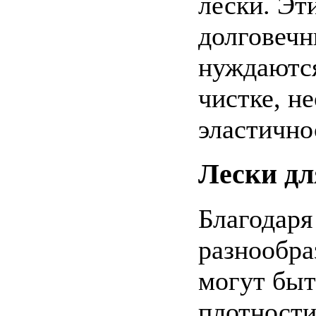
лески. Эт
долговечн
нуждаются
чистке, н
эластично
Лески дл
Благодаря
разнообра
могут быт
плотности