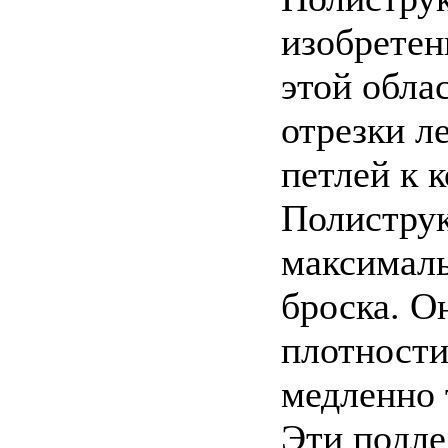
изобретен
этой обла
отрезки л
петлей к 
Полиструк
максималь
броска. О
плотности
медленно 
Эти подле