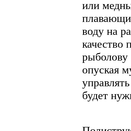
или медны
плавающи
воду на р
качество 
рыболову
опуская м
управлять
будет нуж
Полиструк