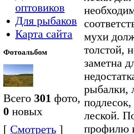
оптовиков
необходим
Для рыбаков
соответст
Карта сайта
мухи долж
толстой, 
Фотоальбом
заметна д
недостатк
рыбалки, 
Всего
301
фото,
подлесок,
0
новых
леской. П
профилю и
[
Смотреть
]