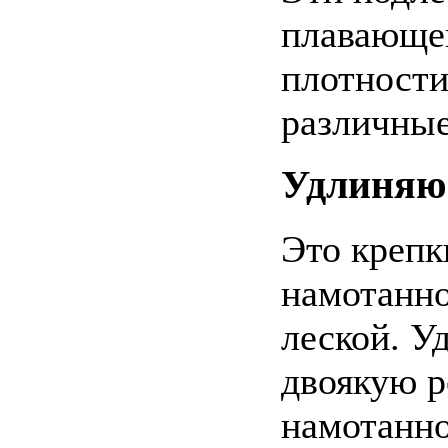
плавающей
плотности
различные
Удлиняю
Это крепк
намотанно
леской. У
двоякую р
намотанно