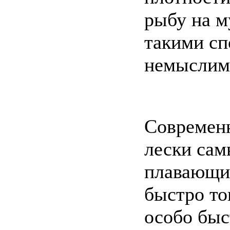
рыбу на м
такими сп
немыслим
Современ
лески сам
плавающие
быстро то
особо быс