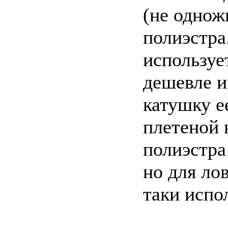
(не однож
полиэстра
используе
дешевле и
катушку е
плетеной 
полиэстра
но для ло
таки испо