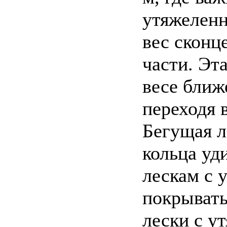
утяжеленн
вес сконц
части. Эт
весе ближ
переходя 
Бегущая л
кольца уд
лескам с 
покрывать
лески с у