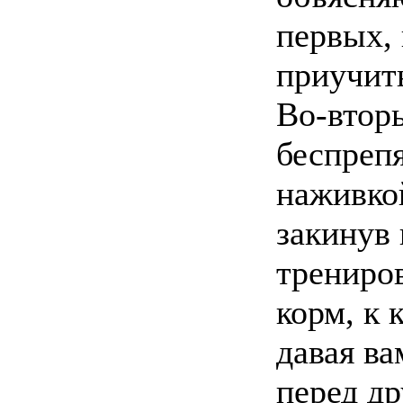
первых,
приучит
Во-втор
беспреп
наживкой
закинув 
трениров
корм, к 
давая в
перед д