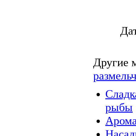
Да
Другие 
размель
Сладк
рыбы
Арома
Насад