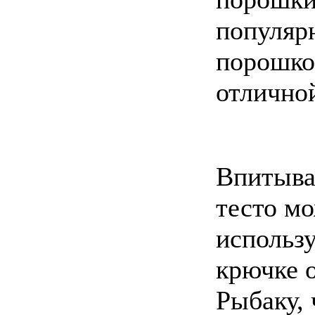
популяр
порошко
отличной
Впитыва
тесто мо
использу
крючке о
Рыбаку,