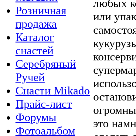
любых к
Розничная
или упак
продажа
самостоя
Каталог
кукуруз
снастей
консерв
Серебряный
супермар
Ручей
использо
Снасти Mikado
останови
Прайс-лист
огромны
Форумы
это намн
Фотоальбом