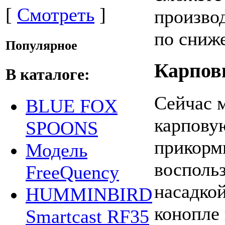
[
Смотреть
]
произво
по сниж
Популярное
Карпов
В каталоге:
Сейчас 
BLUE FOX
карповую
SPOONS
прикорм
Модель
восполь
FreeQuency
насадкой
HUMMINBIRD
конопле
Smartcast RF35