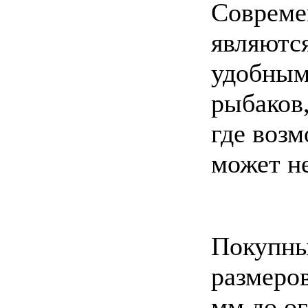
Совреме
являютс
удобным
рыбаков
где воз
может н
Покупны
размеро
мм до о