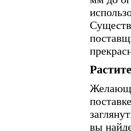
использо
Существ
поставщ
прекрасн
Растит
Желающи
поставк
загляну
вы найд