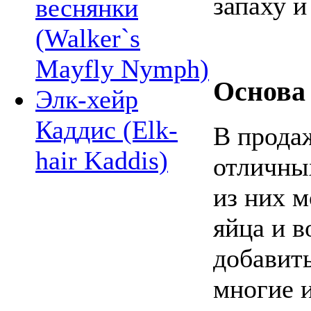
запаху и
веснянки
(Walker`s
Mayfly Nymph)
Основа 
Элк-хейр
Каддис (Elk-
В прода
hair Kaddis)
отличны
из них м
яйца и в
добавит
многие 