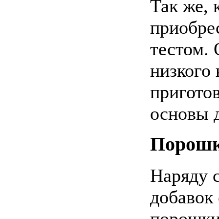
Так же, 
приобре
тестом. 
низкого 
пригото
основы 
Порошк
Наряду 
добавок
порошки