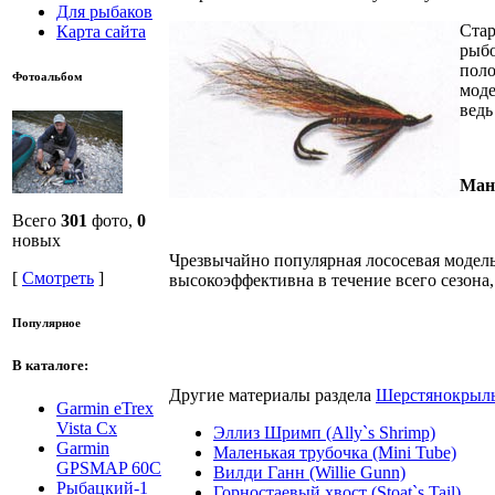
Для рыбаков
Стар
Карта сайта
рыбо
поло
Фотоальбом
моде
ведь
Манр
Всего
301
фото,
0
новых
Чрезвычайно популярная лососевая модель
[
Смотреть
]
высокоэффективна в течение всего сезона,
Популярное
В каталоге:
Другие материалы раздела
Шерстянокрылы
Garmin eTrex
Vista Cx
Эллиз Шримп (Ally`s Shrimp)
Garmin
Маленькая трубочка (Mini Tube)
GPSMAP 60C
Вилди Ганн (Willie Gunn)
Рыбацкий-1
Горностаевый хвост (Stoat`s Tail)