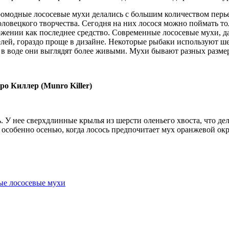
омодные лососевые мухи делались с большим количеством перь
ловецкого творчества. Сегодня на них лосося можно поймать то
жении как последнее средство. Современные лососевые мухи, да
лей, гораздо проще в дизайне. Некоторые рыбаки используют ш
 в воде они выглядят более живыми. Мухи бывают разных размер
о Киллер (Munro Killer)
. У нее сверхдлинные крылья из шерсти оленьего хвоста, что д
 особенно осенью, когда лосось предпочитает мух оранжевой окр
е лососевые мухи