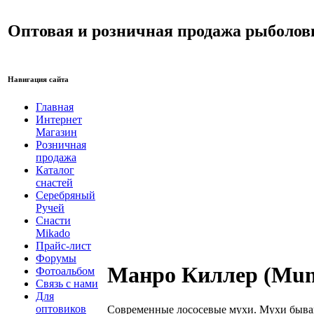
Оптовая и розничная продажа рыболов
Навигация сайта
Главная
Интернет
Магазин
Розничная
продажа
Каталог
снастей
Серебряный
Ручей
Снасти
Mikado
Прайс-лист
Форумы
Манро Киллер (Munr
Фотоальбом
Связь с нами
Для
оптовиков
Современные лососевые мухи. Мухи бываю