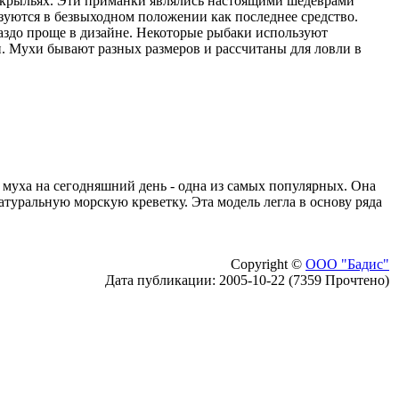
 крыльях. Эти приманки являлись настоящими шедеврами
зуются в безвыходном положении как последнее средство.
раздо проще в дизайне. Некоторые рыбаки используют
и. Мухи бывают разных размеров и рассчитаны для ловли в
 муха на сегодняшний день - одна из самых популярных. Она
туральную морскую креветку. Эта модель легла в основу ряда
Copyright ©
ООО "Бадис"
Дата публикации: 2005-10-22 (7359 Прочтено)