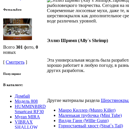
Старомод
рыболовецкого творчества. Сегодня на н
Фотоальбом
Современные лососевые мухи, даже те, к
шерстянокрылок как дополнительное сред
воде различных уровней.
Эллиз Шримп (Ally`s Shrimp)
Всего
301
фото,
0
новых
Эта универсальная модель была разработ
[
Смотреть
]
хорошо работает в любую погоду, в разн
других разработок.
Популярное
В каталоге:
Домбай
Другие материалы раздела
Шерстянокрыл
Модель 808
HUMMINBIRD
Манро Киллер (Munro Killer)
Smartcast RF30
Маленькая трубочка (Mini Tube)
Myran MIRA
Вилди Ганн (Willie Gunn)
VIBRAX
Горностаевый хвост (Stoat`s Tail)
SHALLOW