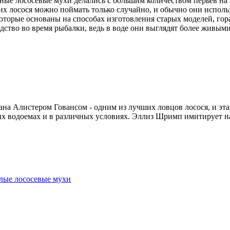
ные лососевые мухи делались с большим количеством перьев на
их лосося можно поймать только случайно, и обычно они исполь
оторые основаны на способах изготовления старых моделей, го
ство во время рыбалки, ведь в воде они выглядят более живым
ана Алистером Говансом - одним из лучших ловцов лосося, и эта
ых водоемах и в различных условиях. Эллиз Шримп имитирует на
ые лососевые мухи