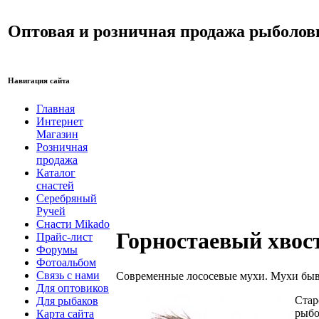
Оптовая и розничная продажа рыболов
Навигация сайта
Главная
Интернет
Магазин
Розничная
продажа
Каталог
снастей
Серебряный
Ручей
Снасти Mikado
Горностаевый хвост 
Прайс-лист
Форумы
Фотоальбом
Связь с нами
Современные лососевые мухи. Мухи быва
Для оптовиков
Стар
Для рыбаков
рыбо
Карта сайта