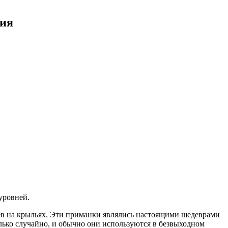
ния
уровней.
ев на крыльях. Эти приманки являлись настоящими шедеврами
лько случайно, и обычно они используются в безвыходном