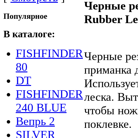
Черные р
Популярное
Rubber Le
В каталоге:
FISHFINDER
Черные ре
80
приманка д
DT
Используе
FISHFINDER
леска. Выт
240 BLUE
чтобы нож
Вепрь 2
поклевке.
SILVER