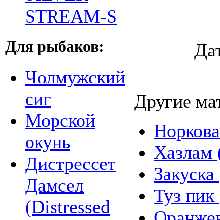
STREAM-S
Для рыбаков:
Да
Чолмужский
сиг
Другие ма
Морской
Норкова
окунь
Хазлам 
Дистрессет
Закуска 
Дамсел
Туз пик 
(Distressed
Оранжев