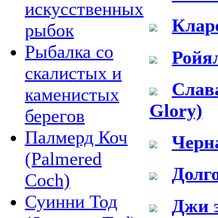
искусственных
Кларе
рыбок
Рыбалка со
Ройял
скалистых и
Слава
каменистых
Glory)
берегов
Палмерд Коч
Черн
(Palmered
Долго
Coch)
Суинни Тод
Джи 