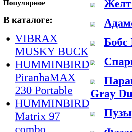
Желт
Популярное
В каталоге:
Адам
VIBRAX
Бобс 
MUSKY BUCK
Спарк
HUMMINBIRD
PiranhaMAX
Пара
230 Portable
Gray Du
HUMMINBIRD
Пузы
Matrix 97
combo
Фазан