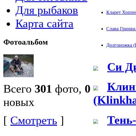
Для рыбаков
Кларет Хоппер
Карта сайта
Слава Гринвил
Фотоальбом
Долгоножка (D
Си Д
Клин
Всего
301
фото,
0
(Klinkh
новых
Тень-
[
Смотреть
]