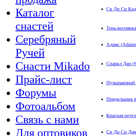
Каталог
Си Ди Си Кад
снастей
Тень-веснянка
Серебряный
Адамс (Adams
Ручей
Снасти Mikado
Спаркл Дан (S
Прайс-лист
Пузырьковый 
Форумы
Прядильщик ве
Фотоальбом
Красная петел
Связь с нами
Для оптовиков
Си Ди Си Дан