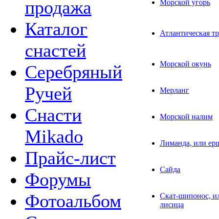
продажа
Морской угорь
Каталог
Атлантическая тр
снастей
Морской окунь
Серебряный
Ручей
Мерланг
Снасти
Морской налим
Mikado
Лиманда, или ер
Прайс-лист
Сайда
Форумы
Фотоальбом
Скат-шипонос, ил
лисица