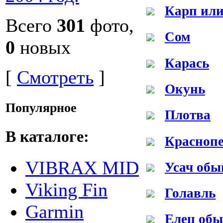
Карп или
Всего
301
фото,
Сом
0
новых
Карась
[
Смотреть
]
Окунь
Популярное
Плотва
В каталоге:
Красноп
VIBRAX MID
Усач обы
Viking Fin
Голавль
Garmin
Елец об