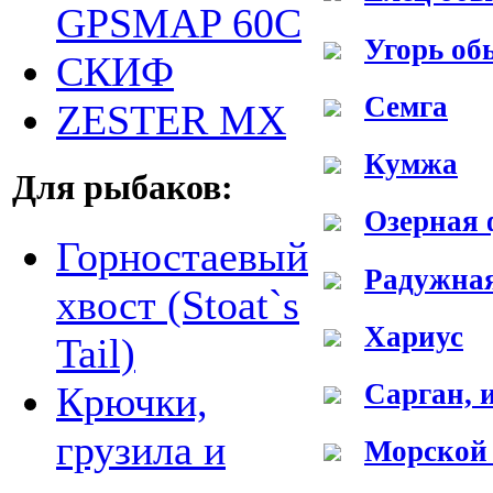
GPSMAP 60C
Угорь об
СКИФ
Семга
ZESTER MX
Кумжа
Для рыбаков:
Озерная 
Горностаевый
Радужна
хвост (Stoat`s
Хариус
Tail)
Сарган, 
Крючки,
грузила и
Морской 