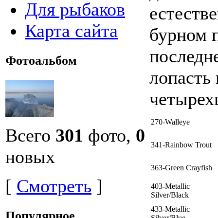
Для рыбаков
естестве
Карта сайта
бурном п
последне
Фотоальбом
лопасть 
четырехц
270-Walleye
Всего
301
фото,
0
341-Rainbow Trout
новых
363-Green Crayfish
[
Смотреть
]
403-Metallic
Silver/Black
433-Metallic
Популярное
Silver/Blue