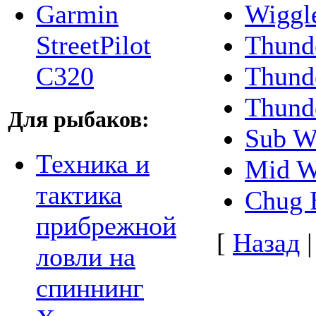
Wiggl
Garmin
Thunde
StreetPilot
Thund
C320
Thund
Для рыбаков:
Sub W
Техника и
Mid W
тактика
Chug 
прибрежной
[
Назад
ловли на
спиннинг