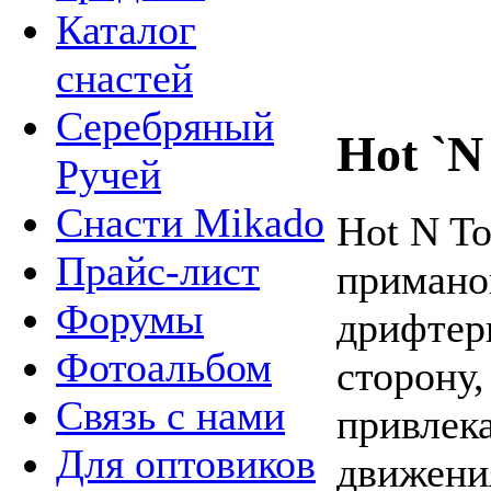
Каталог
снастей
Серебряный
Hot `N
Ручей
Снасти Mikado
Hot N To
Прайс-лист
приманок
Форумы
дрифтер
Фотоальбом
сторону,
Связь с нами
привлек
Для оптовиков
движени