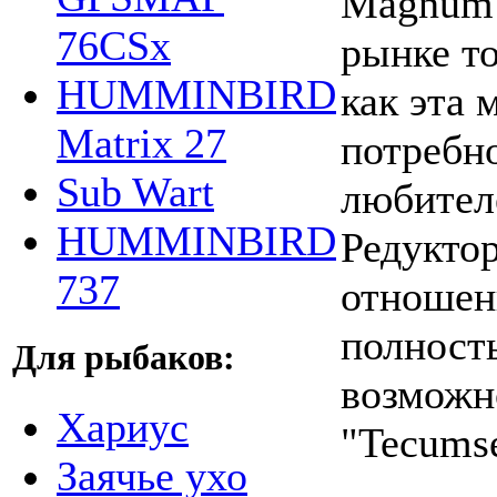
Magnum 
76CSx
рынке то
HUMMINBIRD
как эта 
Matrix 27
потребн
Sub Wart
любител
HUMMINBIRD
Редукто
737
отношени
полност
Для рыбаков:
возможн
Хариус
"Tecums
Заячье ухо