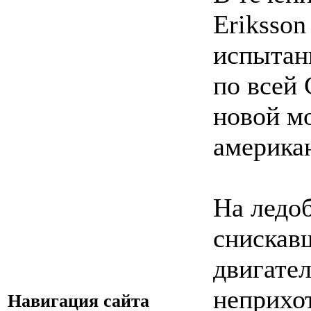
Eriksso
испытан
по всей
новой м
америка
На ледо
снискав
двигател
неприхо
Навигация сайта