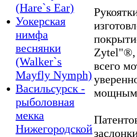
(Hare`s Ear)
Рукоятк
Уокерская
изготов
нимфа
покрыти
веснянки
Zytel"®,
(Walker`s
всего мо
Mayfly Nymph)
уверенн
Васильсурск -
мощным 
рыболовная
мекка
Патенто
Нижегородской
заслонки