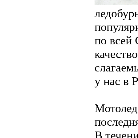
ледобур
популярн
по всей
качество
слагаем
у нас в 
Мотолед
последня
В течен