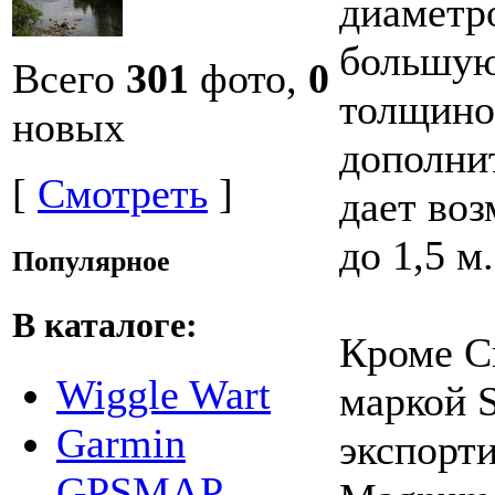
диаметро
большую
Всего
301
фото,
0
толщино
новых
дополни
[
Смотреть
]
дает во
до 1,5 м.
Популярное
В каталоге:
Кроме С
Wiggle Wart
маркой S
Garmin
экспорт
GPSMAP