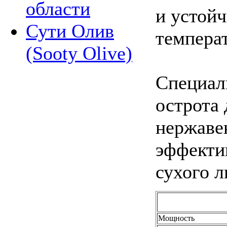
области
и устой
Сути Олив
темпера
(Sooty Olive)
Специал
острота 
нержаве
эффектив
сухого л
Мощность