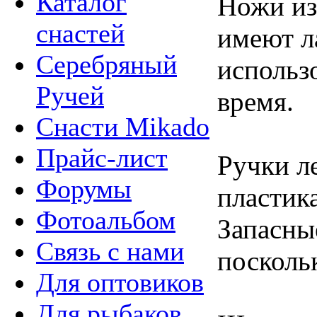
Каталог
Ножи из
снастей
имеют л
Серебряный
использ
Ручей
время.
Снасти Mikado
Прайс-лист
Ручки л
Форумы
пластика
Фотоальбом
Запасны
Связь с нами
посколь
Для оптовиков
Для рыбаков