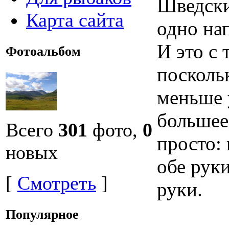
Шведски
Карта сайта
одно на
И это с
Фотоальбом
посколь
меньше 
большее
Всего
301
фото,
0
просто:
новых
обе руки
[
Смотреть
]
руки.
Популярное