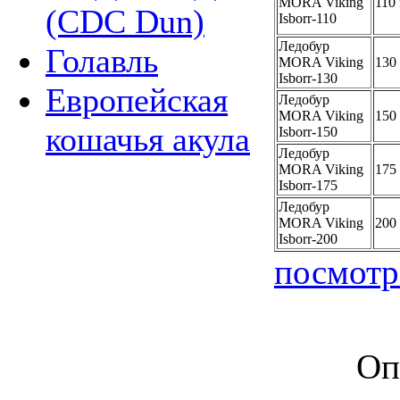
MORA Viking
110
(CDC Dun)
Isborr-110
Ледобур
Голавль
MORA Viking
130
Isborr-130
Европейская
Ледобур
MORA Viking
150
кошачья акула
Isborr-150
Ледобур
MORA Viking
175
Isborr-175
Ледобур
MORA Viking
200
Isborr-200
посмотр
Оп