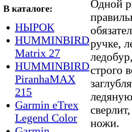
Одной р
В каталоге:
правиль
НЫРОК
обязате
HUMMINBIRD
ручке, л
Matrix 27
ледобур,
HUMMINBIRD
строго 
PiranhaMAX
заглубля
215
ледяную
Garmin eTrex
сверлит,
Legend Color
ножи.
Garmin