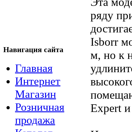
Эта моде
ряду пр
достига
Isborr 
Навигация сайта
м, но к
удлинит
Главная
Интернет
высокого
Магазин
помещаю
Розничная
Expert и
продажа