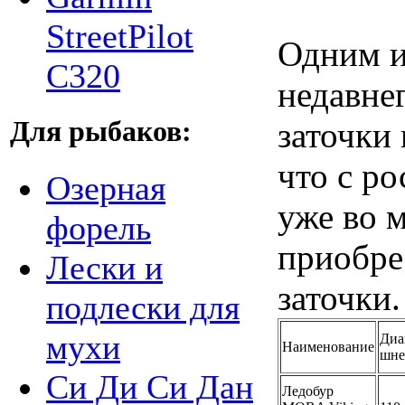
StreetPilot
Одним и
C320
недавне
заточки
Для рыбаков:
что с р
Озерная
уже во 
форель
приобре
Лески и
заточки.
подлески для
мухи
Диа
Наименование
шне
Си Ди Си Дан
Ледобур