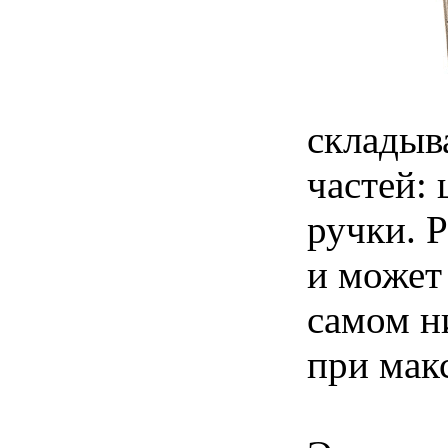
складыва
частей:
ручки. 
и может
самом ни
при мак